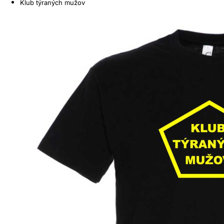
Klub týraných mužov