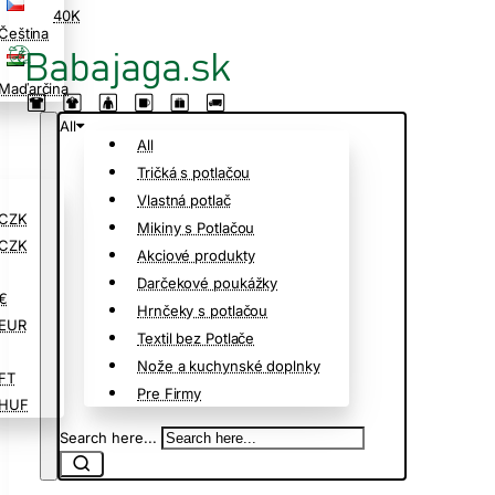
40K
Čeština
Maďarčina
All
All
Tričká s potlačou
Vlastná potlač
CZK
Mikiny s Potlačou
CZK
Akciové produkty
Darčekové poukážky
€
Hrnčeky s potlačou
EUR
Textil bez Potlače
Nože a kuchynské doplnky
FT
Pre Firmy
HUF
Search here...