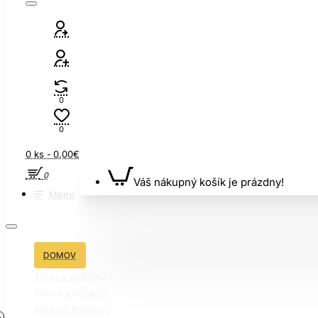
0
0
0 ks - 0,00€
0
Váš nákupný košík je prázdny!
Menu
DOMOV
Tričká s potlačou
Mikiny s potlačou
Akciové produkty