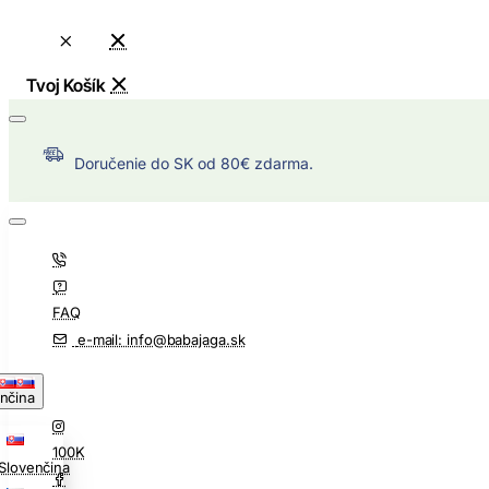
Doručenie do SK od 80€ zdarma.
FAQ
e-mail: info@babajaga.sk
nčina
100K
Slovenčina