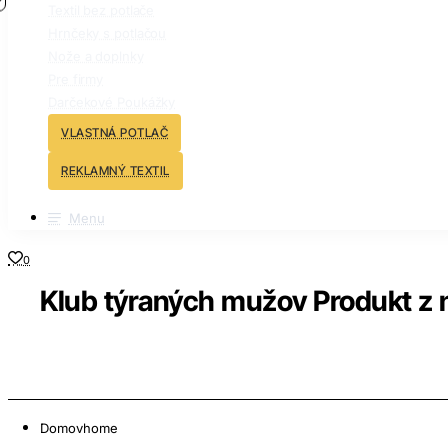
Textil bez potlače
Hrnčeky s potlačou
Nože a doplnky
Pre firmy
Darčekové Poukážky
VLASTNÁ POTLAČ
REKLAMNÝ TEXTIL
Menu
0
Klub týraných mužov Produkt z 
Domov
home