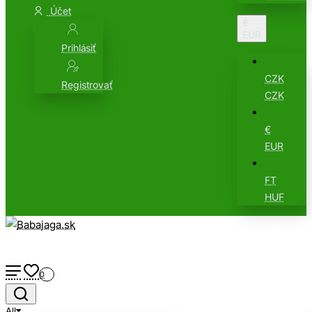
Účet
€
EUR
Prihlásiť
CZK
Registrovať
CZK
€
EUR
FT
HUF
0
All