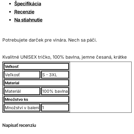
Špecifikácia
Recenzie
Na stiahnutie
Potrebujete darček pre vinára. Nech sa páči.
Kvalitné UNISEX tričko, 100% bavlna, jemne česaná, krátke
rukávy, okrúhly golier. Gramáž 150g/m2.
Veľkosť
Veľkosť
S - 3XL
Veľkostná tabuľka:
Material
Materiál
100% bavlna
Množstvo ks
Množství v balení
1
Napísať recenziu