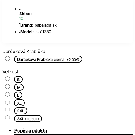
Sklad:
10
Brand:
babajaga.sk
Model:
so11380
Darčeková Krabička
Darčeková Krabička čierna
(+2,00€)
Veľkosť
S
M
L
XL
2XL
3XL
(+0,50€)
Popis produktu