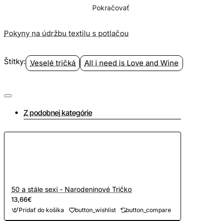
Pokračovať
Pokyny na údržbu textilu s potlačou
Štítky:
Veselé tričká
All i need is Love and Wine
Z podobnej kategórie
50 a stále sexi - Narodeninové Tričko
13,66€
Pridať do košíka
button_wishlist
button_compare