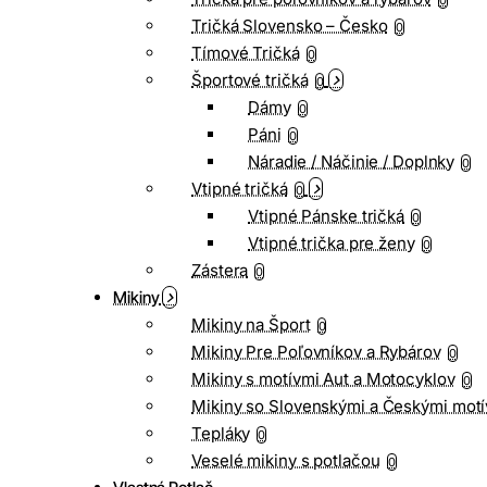
0
Tričká Slovensko – Česko
0
Tímové Tričká
0
Športové tričká
0
Dámy
0
Páni
0
Náradie / Náčinie / Doplnky
0
Vtipné tričká
0
Vtipné Pánske tričká
0
Vtipné trička pre ženy
0
Zástera
0
Mikiny
Mikiny na Šport
0
Mikiny Pre Poľovníkov a Rybárov
0
Mikiny s motívmi Aut a Motocyklov
0
Mikiny so Slovenskými a Českými motí
Tepláky
0
Veselé mikiny s potlačou
0