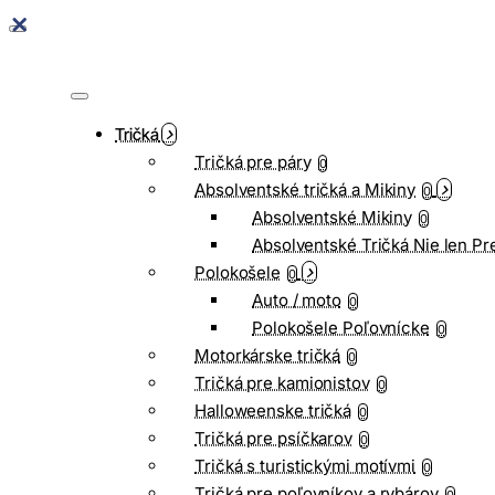
Tričká
Tričká pre páry
0
Absolventské tričká a Mikiny
0
Absolventské Mikiny
0
Absolventské Tričká Nie len Pr
Polokošele
0
Auto / moto
0
Polokošele Poľovnícke
0
Motorkárske tričká
0
Tričká pre kamionistov
0
Halloweenske tričká
0
Tričká pre psíčkarov
0
Tričká s turistickými motívmi
0
Tričká pre poľovníkov a rybárov