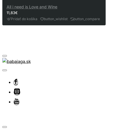
All i need is Love and Wine
11,83€
Pridať do košíka
button_wishlist
button_compare