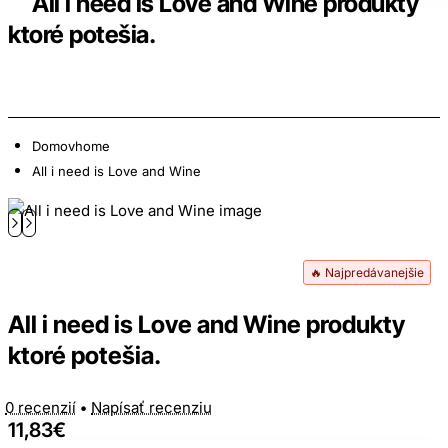
All i need is Love and Wine produkty
ktoré potešia.
Domov
home
All i need is Love and Wine
🔥 Najpredávanejšie
All i need is Love and Wine produkty
ktoré potešia.
0 recenzií
•
Napísať recenziu
11,83€