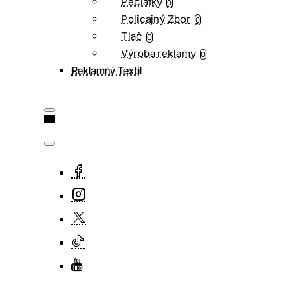
Pečiatky
0
Policajný Zbor
0
Tlač
0
Výroba reklamy
0
Reklamný Textil