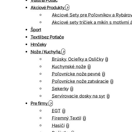
Vlastná Potlač
Akciové Produkty
Akciové Sety pre Poľovníkov a Rybáro
Akciové sety tričiek a mikín s motívmi 
Šport
Textil bez Potlače
Hrnčeky
Nože / Kuchyňa
Brúsky, Ocieľky a Osličky
0
Kuchynské nože
0
Poľovnícke nože pevné
0
Poľovnícke nože zatváracie
0
Sekerky
0
Servírovacie dosky na syr
0
Pre firmy
EGT
0
Firemný Textil
0
Hasiči
0