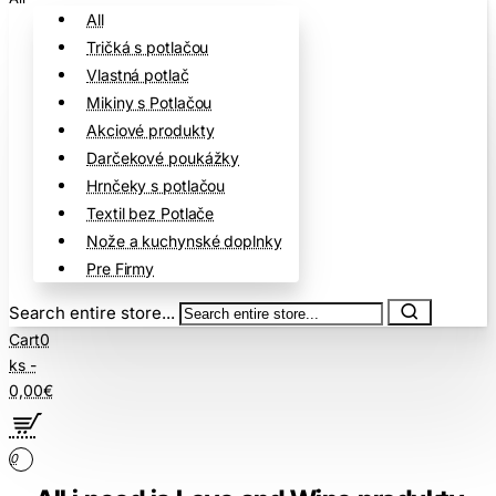
All
Tričká s potlačou
Vlastná potlač
Mikiny s Potlačou
Akciové produkty
Darčekové poukážky
Hrnčeky s potlačou
Textil bez Potlače
Nože a kuchynské doplnky
Pre Firmy
Search entire store...
Cart
0
ks -
0,00€
0