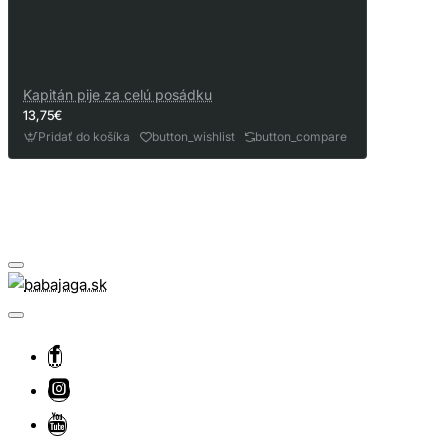
Kapitán pije za celú posádku
13,75€
Pridať do košíka
button_wishlist
button_compare