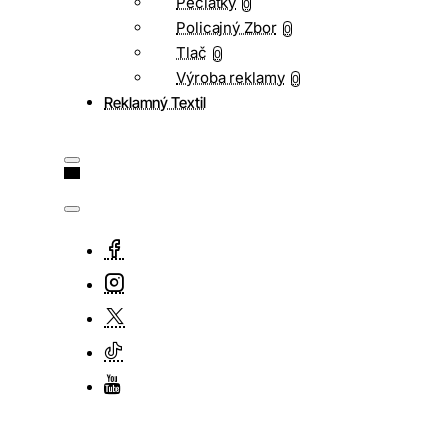
Pečiatky
0
Policajný Zbor
0
Tlač
0
Výroba reklamy
0
Reklamný Textil