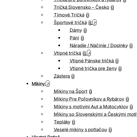
0
Tričká Slovensko – Česko
0
Tímové Tričká
0
Športové tričká
0
Dámy
0
Páni
0
Náradie / Náčinie / Doplnky
0
Vtipné tričká
0
Vtipné Pánske tričká
0
Vtipné trička pre ženy
0
Zástera
0
Mikiny
Mikiny na Šport
0
Mikiny Pre Poľovníkov a Rybárov
0
Mikiny s motívmi Aut a Motocyklov
0
Mikiny so Slovenskými a Českými motí
Tepláky
0
Veselé mikiny s potlačou
0