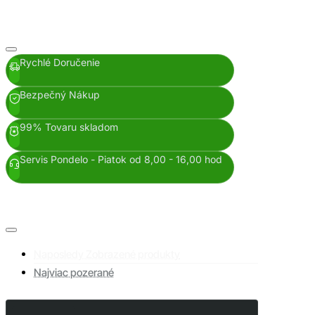
Rychlé Doručenie
Bezpečný Nákup
99% Tovaru skladom
Servis Pondelo - Piatok od 8,00 - 16,00 hod
Naposledy Zobrazené produkty
Najviac pozerané