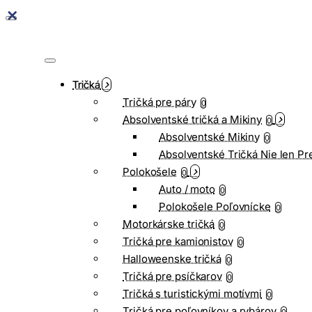
Tričká
Tričká pre páry
0
Absolventské tričká a Mikiny
0
Absolventské Mikiny
0
Absolventské Tričká Nie len Pr
Polokošele
0
Auto / moto
0
Polokošele Poľovnícke
0
Motorkárske tričká
0
Tričká pre kamionistov
0
Halloweenske tričká
0
Tričká pre psíčkarov
0
Tričká s turistickými motívmi
0
Tričká pre poľovníkov a rybárov