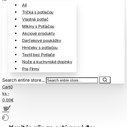
All
Tričká s potlačou
Vlastná potlač
Mikiny s Potlačou
Akciové produkty
Darčekové poukážky
Hrnčeky s potlačou
Textil bez Potlače
Nože a kuchynské doplnky
Pre Firmy
Search entire store...
Cart
0
ks -
0,00€
0