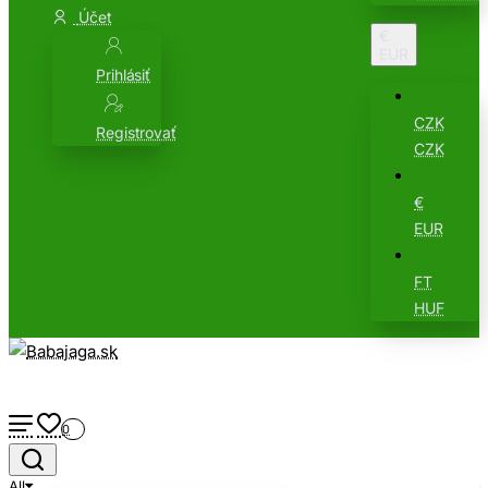
Účet
€
EUR
Prihlásiť
CZK
Registrovať
CZK
€
EUR
FT
HUF
0
All