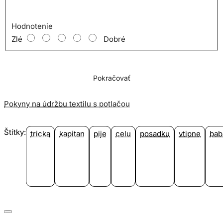
Hodnotenie
Zlé
Dobré
Pokračovať
Pokyny na údržbu textilu s potlačou
Štítky:
tricka
kapitan
pije
celu
posadku
vtipne
bab