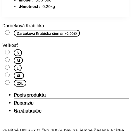
Hmotnosť:
0.20kg
Darčeková Krabička
Darčeková Krabička čierna
(+2,00€)
Veľkosť
S
M
L
XL
2XL
Popis produktu
Recenzie
Na stiahnutie
Kvalitné UNISEX tričko, 100% bavlna, jemne česaná, krátke