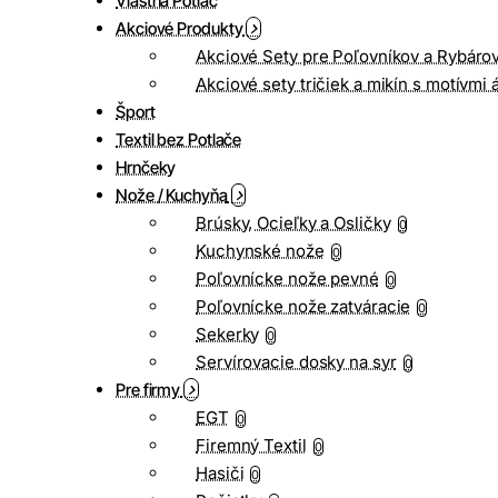
Vlastná Potlač
Akciové Produkty
Akciové Sety pre Poľovníkov a Rybáro
Akciové sety tričiek a mikín s motívmi 
Šport
Textil bez Potlače
Hrnčeky
Nože / Kuchyňa
Brúsky, Ocieľky a Osličky
0
Kuchynské nože
0
Poľovnícke nože pevné
0
Poľovnícke nože zatváracie
0
Sekerky
0
Servírovacie dosky na syr
0
Pre firmy
EGT
0
Firemný Textil
0
Hasiči
0