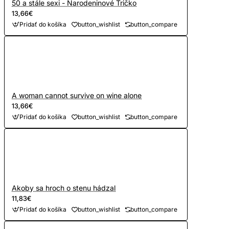
50 a stále sexi - Narodeninové Tričko
13,66€
Pridať do košíka
button_wishlist
button_compare
A woman cannot survive on wine alone
13,66€
Pridať do košíka
button_wishlist
button_compare
Akoby sa hroch o stenu hádzal
11,83€
Pridať do košíka
button_wishlist
button_compare