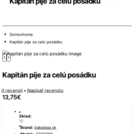
Kapitán pije za celú posádku
Domov
home
Kapitán pije za celú posádku
Kapitán pije za celú posádku
0 recenzií
•
Napísať recenziu
13,75€
Sklad:
10
Brand:
babajaga.sk
Model:
SO01398