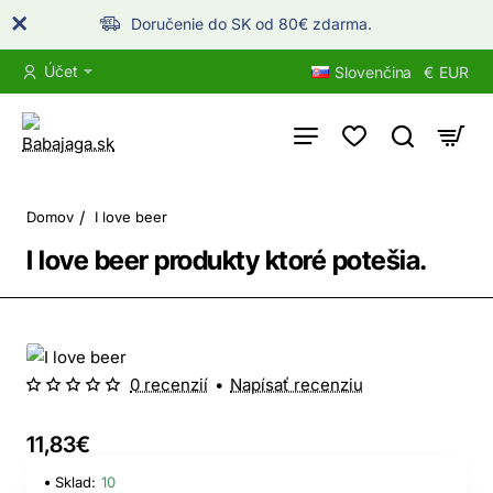
Doručenie do SK od 80€ zdarma.
Účet
Slovenčina
€
EUR
home
Domov
I love beer
I love beer produkty ktoré potešia.
0 recenzií
•
Napísať recenziu
11,83€
Sklad:
10