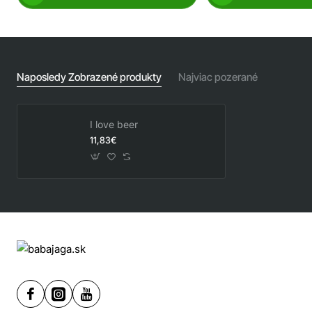
Naposledy Zobrazené produkty
Najviac pozerané
I love beer
11,83€