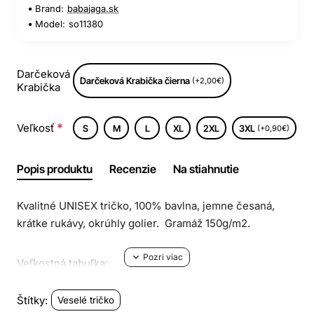
Brand:
babajaga.sk
Model:
so11380
Darčeková
Darčeková Krabička čierna
(+2,00€)
Krabička
Veľkosť
S
M
L
XL
2XL
3XL
(+0,90€)
Popis produktu
Recenzie
Na stiahnutie
Kvalitné UNISEX tričko, 100% bavlna, jemne česaná,
krátke rukávy, okrúhly golier. Gramáž 150g/m2.
Veľkostná tabuľka:
Štítky:
Veselé tričko