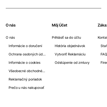
O nás
Môj Účet
Záka
O nás
Prihlásiť sa do účtu
Konta
Informácie o doručení
História objednávok
Ochrana osobných údajov
Vytvoriť Reklamáciu
FA
Informácie o cookies
Odstúpenie od zmluvy
Fir
Všeobecné obchodné podmienky
Reklamačný poriadok
Prečo u nás nakupovať