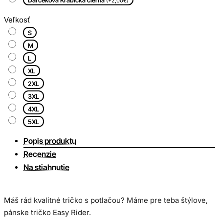
(+2,00€)
Veľkosť
S
M
L
XL
2XL
3XL
4XL
5XL
Popis produktu
Recenzie
Na stiahnutie
Máš rád kvalitné tričko s potlačou? Máme pre teba štýlove,
pánske tričko Easy Rider.