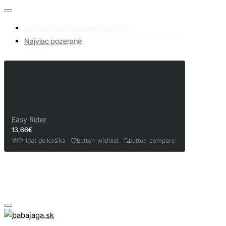
Naposledy Zobrazené produkty
Najviac pozerané
Easy Rider
13,66€
Pridať do košíka
button_wishlist
button_compare