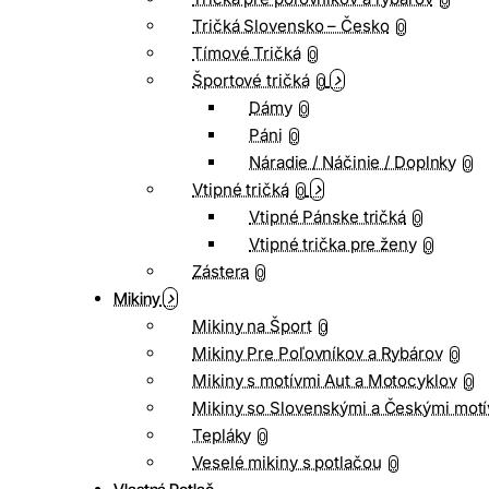
0
Tričká Slovensko – Česko
0
Tímové Tričká
0
Športové tričká
0
Dámy
0
Páni
0
Náradie / Náčinie / Doplnky
0
Vtipné tričká
0
Vtipné Pánske tričká
0
Vtipné trička pre ženy
0
Zástera
0
Mikiny
Mikiny na Šport
0
Mikiny Pre Poľovníkov a Rybárov
0
Mikiny s motívmi Aut a Motocyklov
0
Mikiny so Slovenskými a Českými motí
Tepláky
0
Veselé mikiny s potlačou
0