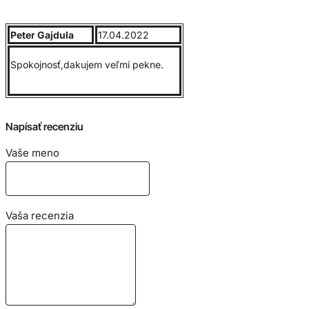
Pánske tričko, 100% bavlna, kontrastné raglánové rukávy,
Peter Gajdula
17.04.2022
lem okolo krku obsahuje elastan. Dvojité obšitie rukávov.
Gramáž 165g/m2
Spokojnosť,dakujem veľmi pekne.
Veľkostná tabuľka:
Napísať recenziu
Vaše meno
Vaša recenzia