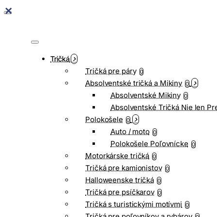
Tričká
Tričká pre páry
0
Absolventské tričká a Mikiny
0
Absolventské Mikiny
0
Absolventské Tričká Nie len Pr
Polokošele
0
Auto / moto
0
Polokošele Poľovnícke
0
Motorkárske tričká
0
Tričká pre kamionistov
0
Halloweenske tričká
0
Tričká pre psíčkarov
0
Tričká s turistickými motívmi
0
Tričká pre poľovníkov a rybárov