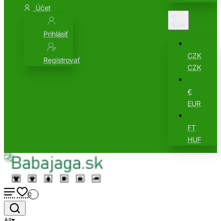
Účet
€
EUR
Prihlásiť
CZK
Registrovať
CZK
€
EUR
FT
HUF
0
All