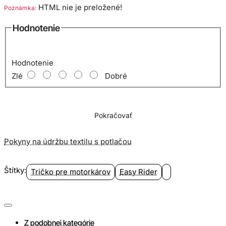
HTML nie je preložené!
Poznámka:
Hodnotenie
Hodnotenie
Zlé
Dobré
Pokračovať
Pokyny na údržbu textilu s potlačou
Štítky:
Tričko pre motorkárov
Easy Rider
Z podobnej kategórie