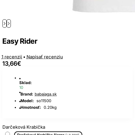
Easy Rider
1 recenzií
•
Napísať recenziu
13,66€
Sklad:
10
Brand:
babajaga.sk
Model:
so11500
Hmotnosť:
0.20kg
Darčeková Krabička
Darčeková Krabička čierna