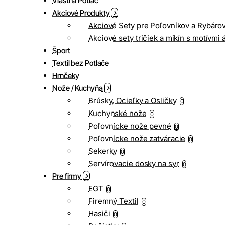
Vlastná Potlač
Akciové Produkty
Akciové Sety pre Poľovníkov a Rybáro
Akciové sety tričiek a mikín s motívmi 
Šport
Textil bez Potlače
Hrnčeky
Nože / Kuchyňa
Brúsky, Ocieľky a Osličky
0
Kuchynské nože
0
Poľovnícke nože pevné
0
Poľovnícke nože zatváracie
0
Sekerky
0
Servírovacie dosky na syr
0
Pre firmy
EGT
0
Firemný Textil
0
Hasiči
0