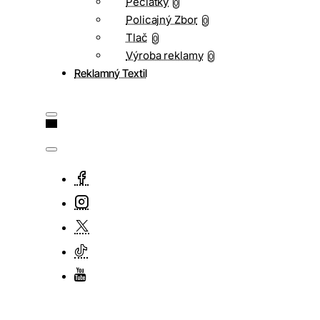
Pečiatky
0
Policajný Zbor
0
Tlač
0
Výroba reklamy
0
Reklamný Textil