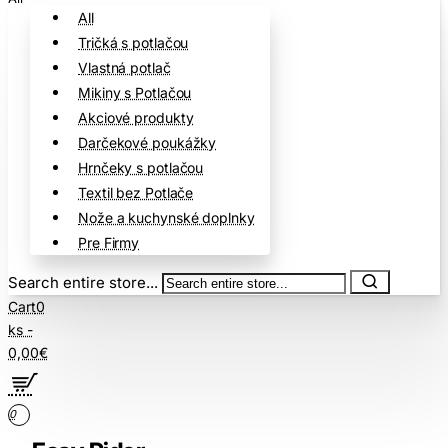
All
Tričká s potlačou
Vlastná potlač
Mikiny s Potlačou
Akciové produkty
Darčekové poukážky
Hrnčeky s potlačou
Textil bez Potlače
Nože a kuchynské doplnky
Pre Firmy
Search entire store...
Cart
0
ks -
0,00€
0