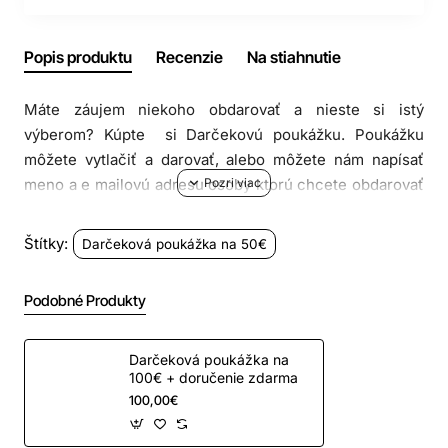
Popis produktu
Recenzie
Na stiahnutie
Máte záujem niekoho obdarovať a nieste si istý
výberom? Kúpte si Darčekovú poukážku. Poukážku
môžete vytlačiť a darovať, alebo môžete nám napísať
meno a e mailovú adresu osoby ktorú chcete obdarovať
+ venovanie a my
darčekovú poukážku pošleme
vo
vašom mene za Vás aj so zľavovým kódom. Platnosť
Štítky:
Darčeková poukážka na 50€
poukážky je 1 rok od zakúpenia.
Podobné Produkty
POZOR!!! Darčekovú poukážku je potrebné zaplatiť
pri nákupe bankomatovou kartou.
Darčeková poukážka na
Po zakúpení poukážky obdržíte e mailom zľavový kód
100€ + doručenie zdarma
ktorý použijete pri nákupe podľa ľubovolného výberu v
100,00€
našom e shope babajaga.sk