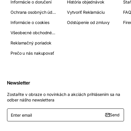
Informácie o doručení
História objednávok
Ochrana osobných údajov
Vytvoriť Reklamáciu
FA
Informácie o cookies
Odstúpenie od zmluvy
Fir
Všeobecné obchodné podmienky
Reklamačný poriadok
Prečo u nás nakupovať
Newsletter
Zostaňte v obraze o novinkách a akciách prihlásením sa na
odber nášho newslettera
Enter
Send
email