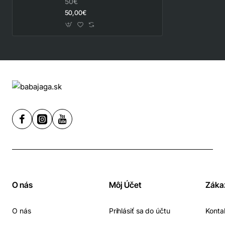
50€
50,00€
O nás
Môj Účet
Záka
O nás
Prihlásiť sa do účtu
Konta