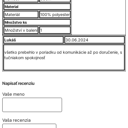
Vhodné pre všetky vekové skupiny od 0 rokov
Material
Materiál
100% polyester
Výška 38cm,
Množstvo ks
Množství v balení
1
Lukáš
30.06.2024
všetko prebehlo v poriadku od komunikácie až po doručenie, s
tučniakom spokojnosť
Napísať recenziu
Vaše meno
Vaša recenzia