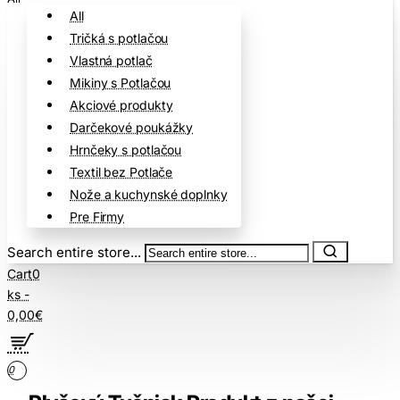
All
Tričká s potlačou
Vlastná potlač
Mikiny s Potlačou
Akciové produkty
Darčekové poukážky
Hrnčeky s potlačou
Textil bez Potlače
Nože a kuchynské doplnky
Pre Firmy
Search entire store...
Cart
0
ks -
0,00€
0