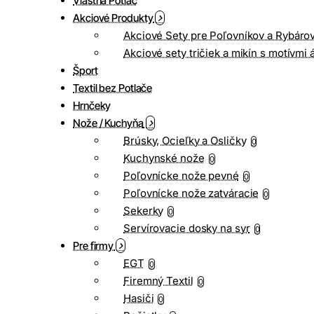
Vlastná Potlač
Akciové Produkty
Akciové Sety pre Poľovníkov a Rybáro
Akciové sety tričiek a mikín s motívmi 
Šport
Textil bez Potlače
Hrnčeky
Nože / Kuchyňa
Brúsky, Ocieľky a Osličky
0
Kuchynské nože
0
Poľovnícke nože pevné
0
Poľovnícke nože zatváracie
0
Sekerky
0
Servírovacie dosky na syr
0
Pre firmy
EGT
0
Firemný Textil
0
Hasiči
0