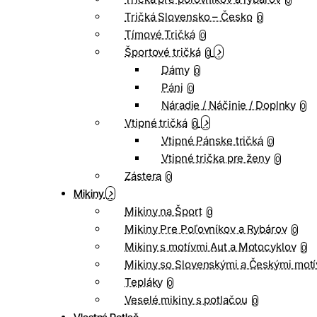
0
Tričká Slovensko – Česko
0
Tímové Tričká
0
Športové tričká
0
Dámy
0
Páni
0
Náradie / Náčinie / Doplnky
0
Vtipné tričká
0
Vtipné Pánske tričká
0
Vtipné trička pre ženy
0
Zástera
0
Mikiny
Mikiny na Šport
0
Mikiny Pre Poľovníkov a Rybárov
0
Mikiny s motívmi Aut a Motocyklov
0
Mikiny so Slovenskými a Českými motí
Tepláky
0
Veselé mikiny s potlačou
0