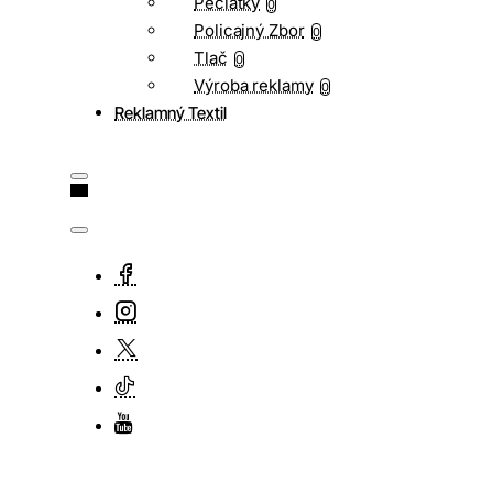
Pečiatky
0
Policajný Zbor
0
Tlač
0
Výroba reklamy
0
Reklamný Textil