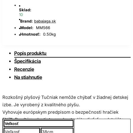
Sklad:
10
Brand:
babajaga.sk
Model:
MM566
Hmotnosť:
0.50kg
Popis produktu
Špecifikácia
Recenzie
Na stiahnutie
Rozkošný plyšový Tučniak nemôže chýbať v žiadnej detskej
izbe. Je vyrobený z kvalitného plyšu.
Vyhovuje európskym predpisom o bezpečnosti hračiek
EN71
.
Predtým, ako tieto predmety dáte dieťaťu, odstráňte
Veľkosť
všetky visiace značky a ich uzávery
.
Veľkosť
38cm