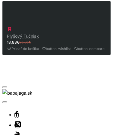
Plyšový Tučniak
18,83€
25,85€
Pridať do košíka
button_wishlist
button_compare