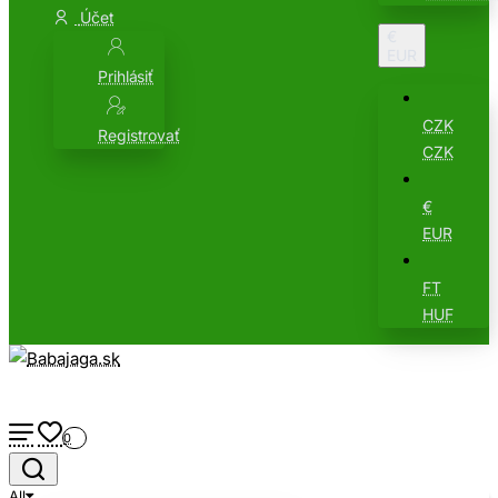
Účet
€
EUR
Prihlásiť
CZK
Registrovať
CZK
€
EUR
FT
HUF
0
All