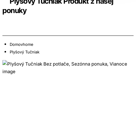
Plyšový Tučniak Produkt z našej
ponuky
Domov
home
Plyšový Tučniak