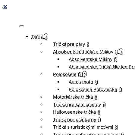
Tričká
Tričká pre páry
0
Absolventské tričká a Mikiny
0
Absolventské Mikiny
0
Absolventské Tričká Nie len Pr
Polokošele
0
Auto / moto
0
Polokošele Poľovnícke
0
Motorkárske tričká
0
Tričká pre kamionistov
0
Halloweenske tričká
0
Tričká pre psíčkarov
0
Tričká s turistickými motívmi
0
Tričká pre poľovníkov a rybárov