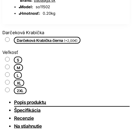
Brand:
babajaga.sk
Model:
so11502
Hmotnosť:
0.20kg
Darčeková Krabička
Darčeková Krabička čierna
(+2,00€)
Veľkosť
S
M
L
XL
2XL
Popis produktu
Špecifikácia
Recenzie
Na stiahnutie