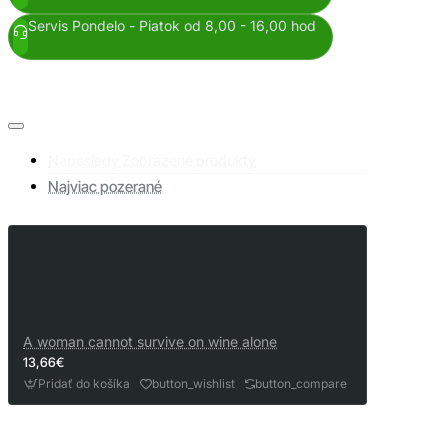
Servis Pondelo - Piatok od 8,00 - 16,00 hod
Naposledy Zobrazené produkty
Najviac pozerané
A woman cannot survive on wine alone
13,66€
Pridať do košíka
button_wishlist
button_compare