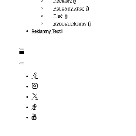
Pečiatky
0
Policajný Zbor
0
Tlač
0
Výroba reklamy
0
Reklamný Textil