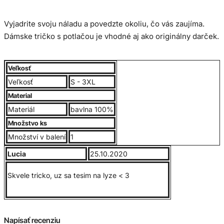
Vyjadrite svoju náladu a povedzte okoliu, čo vás zaujíma.
Dámske tričko s potlačou je vhodné aj ako originálny darček.
Dámske tričko vyššej gramáže 190 g/m² je vyrobené zo 100
Veľkosť
% bavlny. Má krátke rukávy, lem okolo krku s elastanom a
Veľkosť
S - 3XL
príjemný strih na bežné nosenie.
Material
Materiál
bavlna 100%
Potlač je realizovaná technológiou DTF.
Množstvo ks
Množství v balení
1
Veľkostná tabuľka v cm:
Lucia
25.10.2020
Skvele tricko, uz sa tesim na lyze < 3
Napísať recenziu