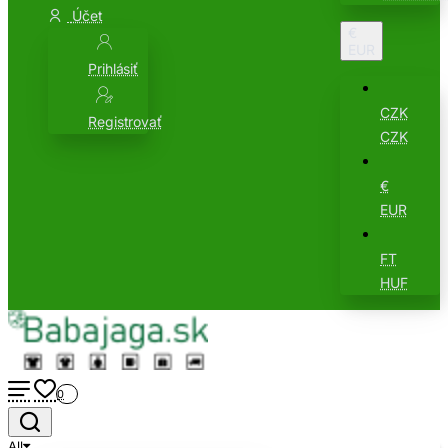
Účet
€
EUR
Prihlásiť
CZK
Registrovať
CZK
€
EUR
FT
HUF
0
All