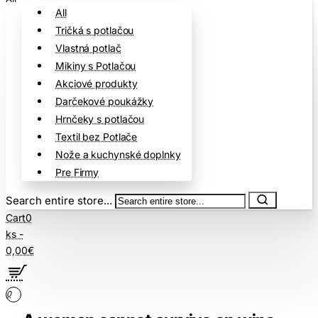
All
Tričká s potlačou
Vlastná potlač
Mikiny s Potlačou
Akciové produkty
Darčekové poukážky
Hrnčeky s potlačou
Textil bez Potlače
Nože a kuchynské doplnky
Pre Firmy
Search entire store...
Cart
0
ks -
0,00€
0