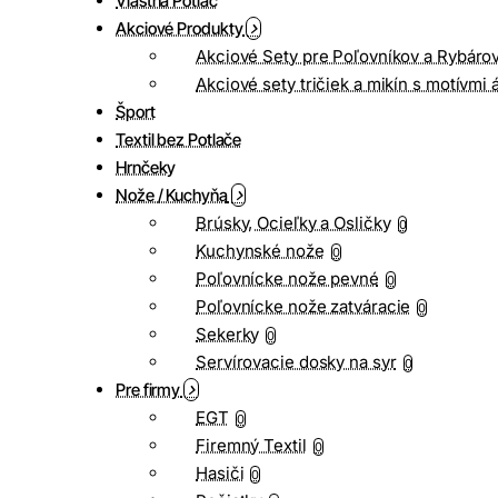
Vlastná Potlač
Akciové Produkty
Akciové Sety pre Poľovníkov a Rybáro
Akciové sety tričiek a mikín s motívmi 
Šport
Textil bez Potlače
Hrnčeky
Nože / Kuchyňa
Brúsky, Ocieľky a Osličky
0
Kuchynské nože
0
Poľovnícke nože pevné
0
Poľovnícke nože zatváracie
0
Sekerky
0
Servírovacie dosky na syr
0
Pre firmy
EGT
0
Firemný Textil
0
Hasiči
0