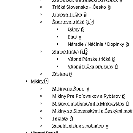
0
Tričká Slovensko – Česko
0
Tímové Tričká
0
Športové tričká
0
Dámy
0
Páni
0
Náradie / Náčinie / Doplnky
0
Vtipné tričká
0
Vtipné Pánske tričká
0
Vtipné trička pre ženy
0
Zástera
0
Mikiny
Mikiny na Šport
0
Mikiny Pre Poľovníkov a Rybárov
0
Mikiny s motívmi Aut a Motocyklov
0
Mikiny so Slovenskými a Českými motí
Tepláky
0
Veselé mikiny s potlačou
0