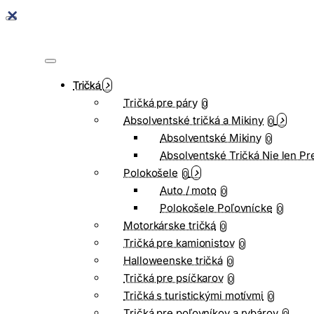
Tričká
Tričká pre páry
0
Absolventské tričká a Mikiny
0
Absolventské Mikiny
0
Absolventské Tričká Nie len Pr
Polokošele
0
Auto / moto
0
Polokošele Poľovnícke
0
Motorkárske tričká
0
Tričká pre kamionistov
0
Halloweenske tričká
0
Tričká pre psíčkarov
0
Tričká s turistickými motívmi
0
Tričká pre poľovníkov a rybárov