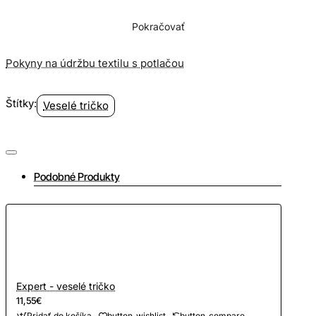
Pokračovať
Pokyny na údržbu textilu s potlačou
Štítky:
Veselé tričko
Podobné Produkty
Expert - veselé tričko
11,55€
Pridať do košíka
button_wishlist
button_compare