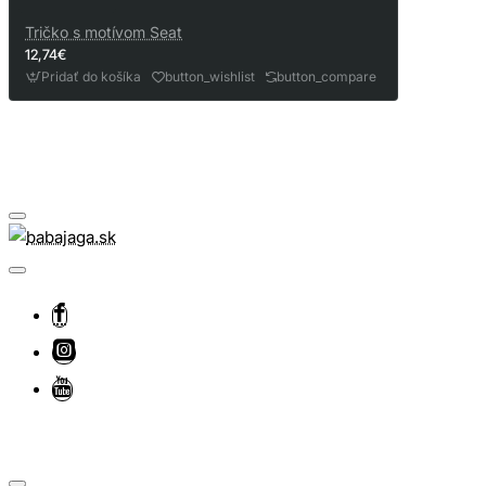
Tričko s motívom Seat
12,74€
Pridať do košíka
button_wishlist
button_compare