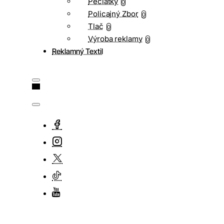
Pečiatky
0
Policajný Zbor
0
Tlač
0
Výroba reklamy
0
Reklamný Textil