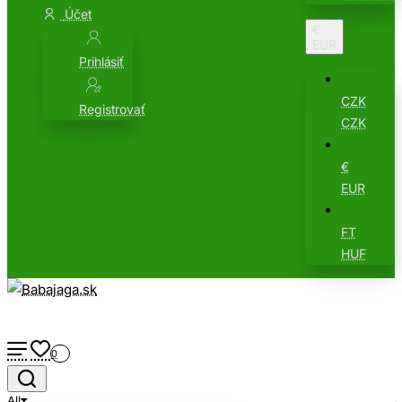
Účet
€
EUR
Prihlásiť
CZK
Registrovať
CZK
€
EUR
FT
HUF
0
All