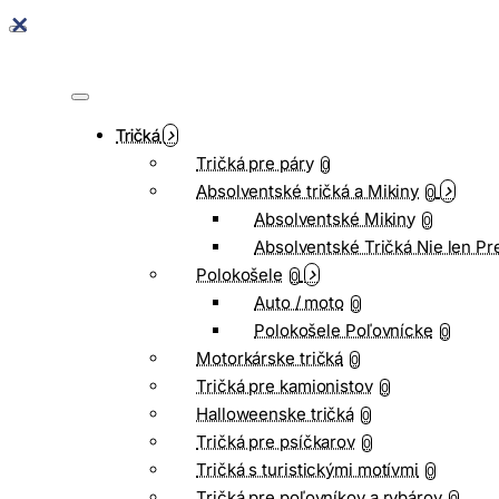
Tričká
Tričká pre páry
0
Absolventské tričká a Mikiny
0
Absolventské Mikiny
0
Absolventské Tričká Nie len Pr
Polokošele
0
Auto / moto
0
Polokošele Poľovnícke
0
Motorkárske tričká
0
Tričká pre kamionistov
0
Halloweenske tričká
0
Tričká pre psíčkarov
0
Tričká s turistickými motívmi
0
Tričká pre poľovníkov a rybárov