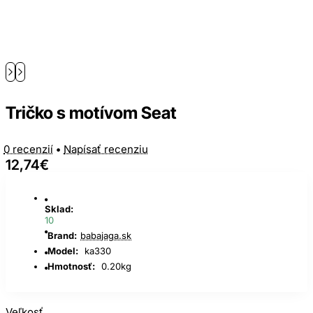
Tričko s motívom Seat
0 recenzií
•
Napísať recenziu
12,74€
Sklad:
10
Brand:
babajaga.sk
Model:
ka330
Hmotnosť:
0.20kg
Veľkosť