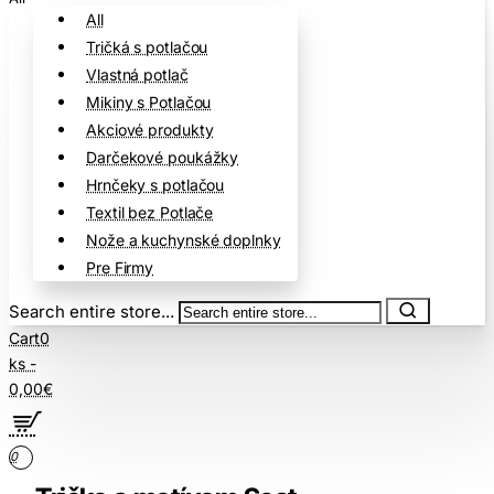
All
Tričká s potlačou
Vlastná potlač
Mikiny s Potlačou
Akciové produkty
Darčekové poukážky
Hrnčeky s potlačou
Textil bez Potlače
Nože a kuchynské doplnky
Pre Firmy
Search entire store...
Cart
0
ks -
0,00€
0