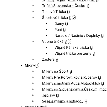
0
Tričká Slovensko – Česko
0
Tímové Tričká
0
Športové tričká
0
Dámy
0
Páni
0
Náradie / Náčinie / Doplnky
0
Vtipné tričká
0
Vtipné Pánske tričká
0
Vtipné trička pre ženy
0
Zástera
0
Mikiny
Mikiny na Šport
0
Mikiny Pre Poľovníkov a Rybárov
0
Mikiny s motívmi Aut a Motocyklov
0
Mikiny so Slovenskými a Českými motí
Tepláky
0
Veselé mikiny s potlačou
0