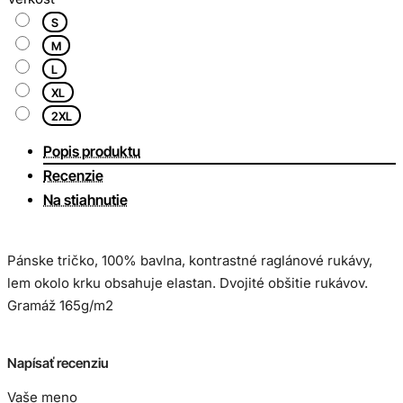
S
M
L
XL
2XL
Popis produktu
Recenzie
Na stiahnutie
Pánske tričko, 100% bavlna, kontrastné raglánové rukávy,
lem okolo krku obsahuje elastan. Dvojité obšitie rukávov.
Gramáž 165g/m2
Veľkostná tabuľka:
Napísať recenziu
Vaše meno