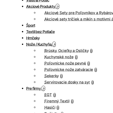
Vlastná Potlač
Akciové Produkty
Akciové Sety pre Poľovníkov a Rybáro
Akciové sety tričiek a mikín s motívmi 
Šport
Textil bez Potlače
Hrnčeky
Nože / Kuchyňa
Brúsky, Ocieľky a Osličky
0
Kuchynské nože
0
Poľovnícke nože pevné
0
Poľovnícke nože zatváracie
0
Sekerky
0
Servírovacie dosky na syr
0
Pre firmy
EGT
0
Firemný Textil
0
Hasiči
0