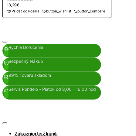
13,29€
Pridať do košíka
button_wishlist
button_compare
Rychlé Doručenie
Bezpečný Nákup
99% Tovaru skladom
Servis Pondelo - Piatok od 8,00 - 16,00 hod
Zákazníci teiž kúpili