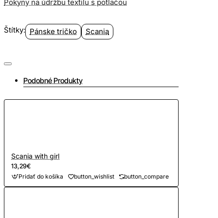
Pokyny na údržbu textilu s potlačou
Štítky:
Pánske tričko
Scania
Podobné Produkty
Scania with girl
13,29€
Pridať do košíka
button_wishlist
button_compare