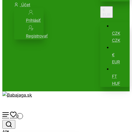
Účet
€
EUR
Prihlásiť
CZK
Registrovať
CZK
€
EUR
FT
HUF
0
All