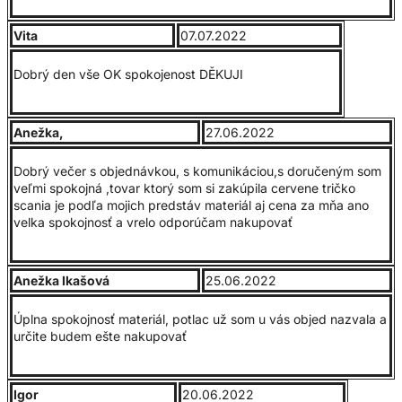
Vita
07.07.2022
Dobrý den vše OK spokojenost DĚKUJI
Anežka,
27.06.2022
Dobrý večer s objednávkou, s komunikáciou,s doručeným som
veľmi spokojná ,tovar ktorý som si zakúpila cervene tričko
scania je podľa mojich predstáv materiál aj cena za mňa ano
velka spokojnosť a vrelo odporúčam nakupovať
Anežka Ikašová
25.06.2022
Úplna spokojnosť materiál, potlac už som u vás objed nazvala a
určite budem ešte nakupovať
Igor
20.06.2022