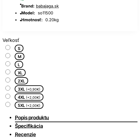
Brand:
babajaga.sk
Model:
so11500
Hmotnosť:
0.20kg
Veľkosť
S
M
L
XL
2XL
3XL
(+0,90€)
4XL
(+2,00€)
5XL
(+2,00€)
Popis produktu
Špecifikácia
Recenzie