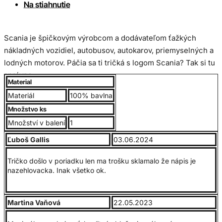
Na stiahnutie
Scania je špičkovým výrobcom a dodávateľom ťažkých
nákladných vozidiel, autobusov, autokarov, priemyselných a
lodných motorov. Páčia sa ti tričká s logom Scania? Tak si tu
správne.
Material
Kvalitné UNISEX pánske tričko, 100% bavlna, jemne česaná,
Materiál
100% bavlna
rukávy, lem okolo krku obsahuje elastan. Gramáž 190g/m2.
Množstvo ks
Bavlnený materiál zabezpečuje príjemné nosenie. Trup
Množství v balení
1
trička je po stranách bez švov, vďaka čomu je zabezpečená
jeho tvarová stálosť. Výborný pomer kvality a ceny.
Ľuboš Gallis
03.06.2024
Veľkostná tabuľka:
Tričko došlo v poriadku len ma trošku sklamalo že nápis je
nazehlovacka. Inak všetko ok.
Martina Vaňová
22.05.2023