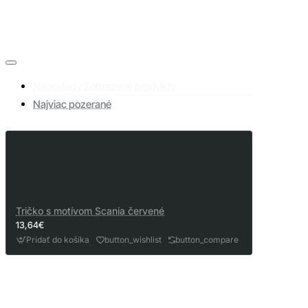
Naposledy Zobrazené produkty
Najviac pozerané
Tričko s motívom Scania červené
13,64€
Pridať do košíka
button_wishlist
button_compare