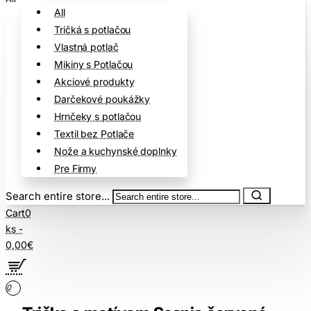
All
Tričká s potlačou
Vlastná potlač
Mikiny s Potlačou
Akciové produkty
Darčekové poukážky
Hrnčeky s potlačou
Textil bez Potlače
Nože a kuchynské doplnky
Pre Firmy
Search entire store...
Cart
0
ks -
0,00€
0