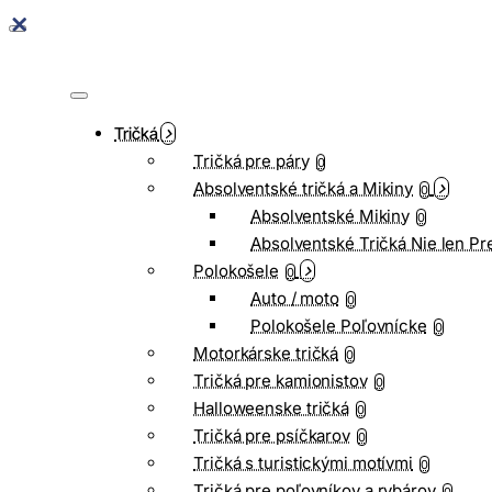
Tričká
Tričká pre páry
0
Absolventské tričká a Mikiny
0
Absolventské Mikiny
0
Absolventské Tričká Nie len Pr
Polokošele
0
Auto / moto
0
Polokošele Poľovnícke
0
Motorkárske tričká
0
Tričká pre kamionistov
0
Halloweenske tričká
0
Tričká pre psíčkarov
0
Tričká s turistickými motívmi
0
Tričká pre poľovníkov a rybárov