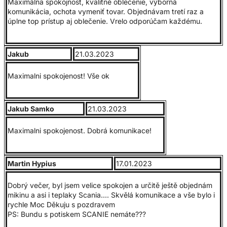
Maximálna spokojnosť, kvalitné oblečenie, výborná
komunikácia, ochota vymeniť tovar. Objednávam tretí raz a
úplne top prístup aj oblečenie. Vrelo odporúčam každému.
Jakub
21.03.2023
Maximalni spokojenost! Vše ok
Jakub Samko
21.03.2023
Maximalni spokojenost. Dobrá komunikace!
Martin Hypius
17.01.2023
Dobrý večer, byl jsem velice spokojen a určitě ještě objednám
mikinu a asi i teplaky Scania.... Skvělá komunikace a vše bylo i
rychle Moc Děkuju s pozdravem
PS: Bundu s potiskem SCANIE nemáte???