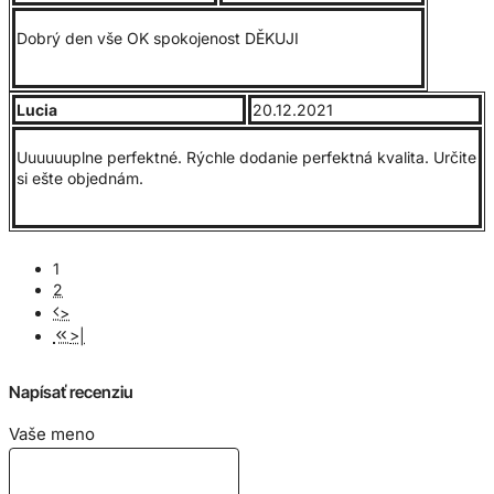
Dobrý den vše OK spokojenost DĚKUJI
Lucia
20.12.2021
Uuuuuuplne perfektné. Rýchle dodanie perfektná kvalita. Určite
si ešte objednám.
1
2
>
>|
Napísať recenziu
Vaše meno