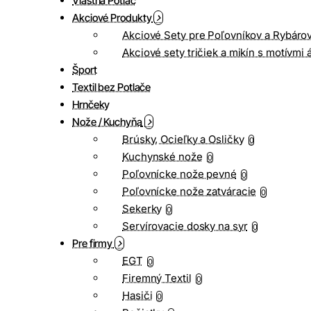
Vlastná Potlač
Akciové Produkty
Akciové Sety pre Poľovníkov a Rybáro
Akciové sety tričiek a mikín s motívmi 
Šport
Textil bez Potlače
Hrnčeky
Nože / Kuchyňa
Brúsky, Ocieľky a Osličky
0
Kuchynské nože
0
Poľovnícke nože pevné
0
Poľovnícke nože zatváracie
0
Sekerky
0
Servírovacie dosky na syr
0
Pre firmy
EGT
0
Firemný Textil
0
Hasiči
0