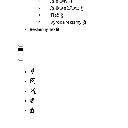
Pečiatky
0
Policajný Zbor
0
Tlač
0
Výroba reklamy
0
Reklamný Textil