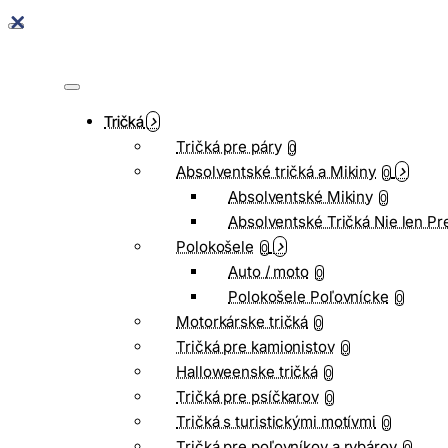
Tričká
Tričká pre páry
0
Absolventské tričká a Mikiny
0
Absolventské Mikiny
0
Absolventské Tričká Nie len Pr
Polokošele
0
Auto / moto
0
Polokošele Poľovnícke
0
Motorkárske tričká
0
Tričká pre kamionistov
0
Halloweenske tričká
0
Tričká pre psíčkarov
0
Tričká s turistickými motívmi
0
Tričká pre poľovníkov a rybárov