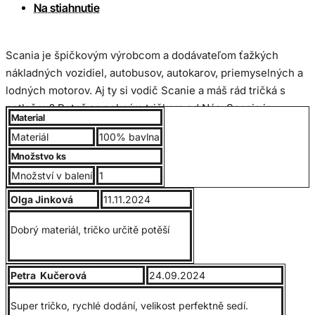
Na stiahnutie
Scania je špičkovým výrobcom a dodávateľom ťažkých
nákladných vozidiel, autobusov, autokarov, priemyselných a
lodných motorov. Aj ty si vodič Scanie a máš rád tričká s
potlačou? Poteš sa pekným tričkom od Nás. Scania je
Material
špičkovým výrobcom a dodávateľom ťažkých nákladných
Materiál
100% bavlna
vozidiel, autobusov, autokarov, priemyselných a lodných
Množstvo ks
motorov.
Množství v balení
1
Olga Jinková
11.11.2024
Kvalitné UNISEX pánske tričko, 100% bavlna, jemne česaná,
rukávy, lem okolo krku obsahuje elastan. Gramáž 190g/m2.
Dobrý materiál, tričko určitě potěší
Bavlnený materiál zabezpečuje príjemné nosenie. Trup
trička je po stranách bez švov, vďaka čomu je zabezpečená
Petra Kučerová
24.09.2024
jeho tvarová stálosť. Výborný pomer kvality a ceny.
Super tričko, rychlé dodání, velikost perfektně sedí.