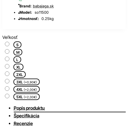
Brand:
babajaga.sk
Model:
so11500
Hmotnosť:
0.25kg
Veľkosť
S
M
L
XL
2XL
3XL
(+0,90€)
4XL
(+2,00€)
5XL
(+2,00€)
Popis produktu
Špecifikácia
Recenzie