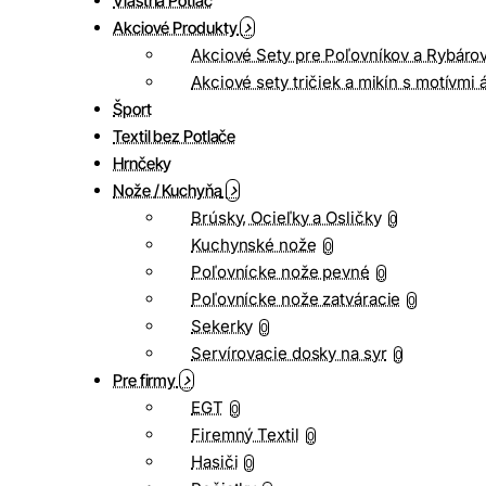
Vlastná Potlač
Akciové Produkty
Akciové Sety pre Poľovníkov a Rybáro
Akciové sety tričiek a mikín s motívmi 
Šport
Textil bez Potlače
Hrnčeky
Nože / Kuchyňa
Brúsky, Ocieľky a Osličky
0
Kuchynské nože
0
Poľovnícke nože pevné
0
Poľovnícke nože zatváracie
0
Sekerky
0
Servírovacie dosky na syr
0
Pre firmy
EGT
0
Firemný Textil
0
Hasiči
0