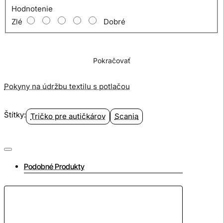
Hodnotenie
Zlé
Dobré
Pokračovať
Pokyny na údržbu textilu s potlačou
Štítky:
Tričko pre autičkárov
Scania
Podobné Produkty