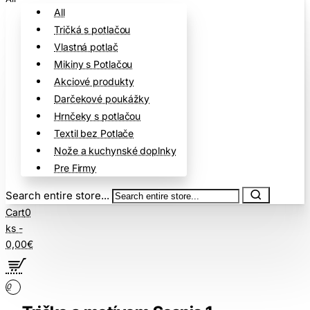
All
Tričká s potlačou
Vlastná potlač
Mikiny s Potlačou
Akciové produkty
Darčekové poukážky
Hrnčeky s potlačou
Textil bez Potlače
Nože a kuchynské doplnky
Pre Firmy
Search entire store...
Cart
0
ks -
0,00€
0