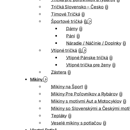
0
Tričká Slovensko – Česko
0
Tímové Tričká
0
Športové tričká
0
Dámy
0
Páni
0
Náradie / Náčinie / Doplnky
0
Vtipné tričká
0
Vtipné Pánske tričká
0
Vtipné trička pre ženy
0
Zástera
0
Mikiny
Mikiny na Šport
0
Mikiny Pre Poľovníkov a Rybárov
0
Mikiny s motívmi Aut a Motocyklov
0
Mikiny so Slovenskými a Českými motí
Tepláky
0
Veselé mikiny s potlačou
0