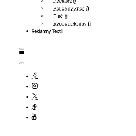
Pečiatky
0
Policajný Zbor
0
Tlač
0
Výroba reklamy
0
Reklamný Textil