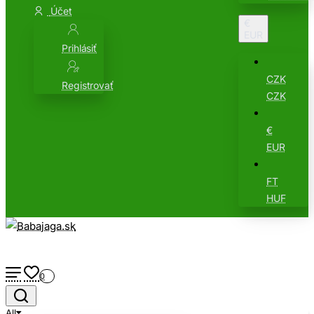
Účet
€
EUR
Prihlásiť
CZK
Registrovať
CZK
€
EUR
FT
HUF
0
All