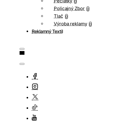
Pečiatky
0
Policajný Zbor
0
Tlač
0
Výroba reklamy
0
Reklamný Textil