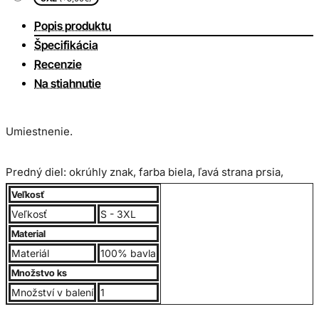
Popis produktu
Špecifikácia
Recenzie
Na stiahnutie
Umiestnenie.
Predný diel: okrúhly znak, farba biela, ľavá strana prsia,
veľkosť 8cm
Veľkosť
Veľkosť
S - 3XL
Zadný diel: okrúhly znak, farba biela, stred o veľkosti 24cm
Material
Materiál
100% bavla
Digitálna Potlač
Množstvo ks
Množství v balení
1
Bavlnené UNISEX tričko, 100% bavlna, jemne česaná, rukávy,