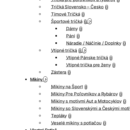
0
Tričká Slovensko – Česko
0
Tímové Tričká
0
Športové tričká
0
Dámy
0
Páni
0
Náradie / Náčinie / Doplnky
0
Vtipné tričká
0
Vtipné Pánske tričká
0
Vtipné trička pre ženy
0
Zástera
0
Mikiny
Mikiny na Šport
0
Mikiny Pre Poľovníkov a Rybárov
0
Mikiny s motívmi Aut a Motocyklov
0
Mikiny so Slovenskými a Českými motí
Tepláky
0
Veselé mikiny s potlačou
0