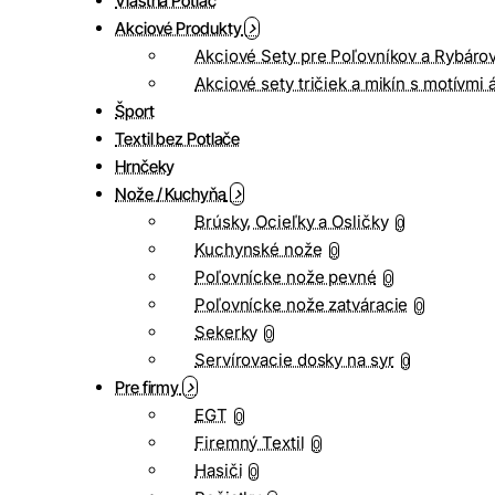
Vlastná Potlač
Akciové Produkty
Akciové Sety pre Poľovníkov a Rybáro
Akciové sety tričiek a mikín s motívmi 
Šport
Textil bez Potlače
Hrnčeky
Nože / Kuchyňa
Brúsky, Ocieľky a Osličky
0
Kuchynské nože
0
Poľovnícke nože pevné
0
Poľovnícke nože zatváracie
0
Sekerky
0
Servírovacie dosky na syr
0
Pre firmy
EGT
0
Firemný Textil
0
Hasiči
0