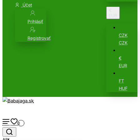
Účet
€
EUR
Prihlásiť
CZK
Registrovať
CZK
€
EUR
FT
HUF
0
All