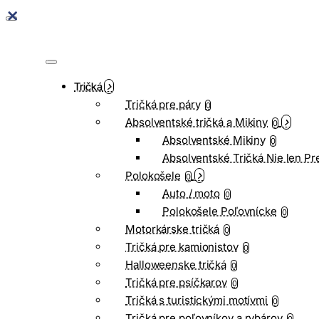
Tričká
Tričká pre páry
0
Absolventské tričká a Mikiny
0
Absolventské Mikiny
0
Absolventské Tričká Nie len Pr
Polokošele
0
Auto / moto
0
Polokošele Poľovnícke
0
Motorkárske tričká
0
Tričká pre kamionistov
0
Halloweenske tričká
0
Tričká pre psíčkarov
0
Tričká s turistickými motívmi
0
Tričká pre poľovníkov a rybárov