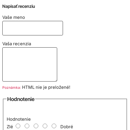
lem okolo krku obsahuje elastan. Gramáž 190g/m2. Bavlnený
Napísať recenziu
materiál zabezpečuje príjemné nosenie. Trup trička je po
Vaše meno
stranách bez švov, vďaka čomu je zabezpečená jeho tvarová
stálosť.
Veľkostná tabuľka:
Vaša recenzia
HTML nie je preložené!
Poznámka:
Hodnotenie
Hodnotenie
Zlé
Dobré