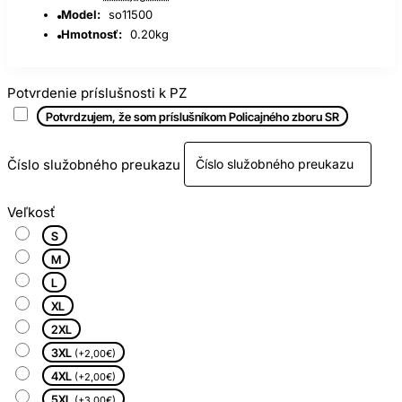
Model:
so11500
Hmotnosť:
0.20kg
Potvrdenie príslušnosti k PZ
Potvrdzujem, že som príslušníkom Policajného zboru SR
Číslo služobného preukazu
Veľkosť
S
M
L
XL
2XL
3XL
(+2,00€)
4XL
(+2,00€)
5XL
(+3,00€)