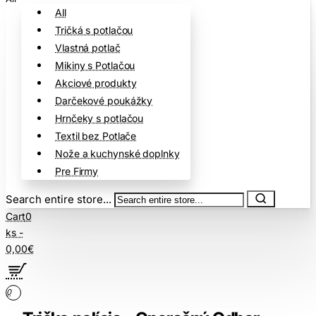
All
Tričká s potlačou
Vlastná potlač
Mikiny s Potlačou
Akciové produkty
Darčekové poukážky
Hrnčeky s potlačou
Textil bez Potlače
Nože a kuchynské doplnky
Pre Firmy
Search entire store...
Cart
0
ks -
0,00€
0