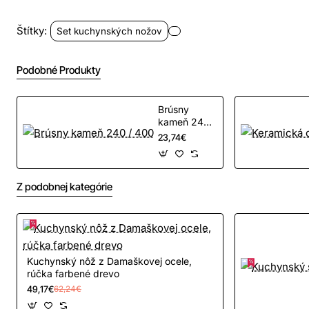
detailným prevedením. Sada nožov je vhodná na
domáce použitie, ale aj pre profesionálnych kuchárov.
Štítky:
Set kuchynských nožov
Je balená v darčekovej krabici. Nože sú ostré a
pripravené na použitie.
Podobné Produkty
Materiál:
4CR13 stainless steel
Brúsny
kameň 240
/ 400
23,74€
Rúčka:
živicová rukoväť
s motívom dreva
Hrúbka noža: 2,0mm, 2,5mm
Z podobnej kategórie
Veľkosti nožov:
Kuchynský nôž z Damaškovej ocele,
rúčka farbené drevo
49,17€
62,24€