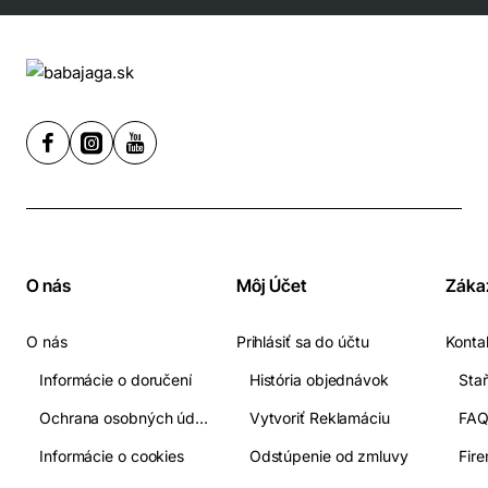
O nás
Môj Účet
Záka
O nás
Prihlásiť sa do účtu
Konta
Informácie o doručení
História objednávok
Ochrana osobných údajov
Vytvoriť Reklamáciu
FA
Informácie o cookies
Odstúpenie od zmluvy
Fir