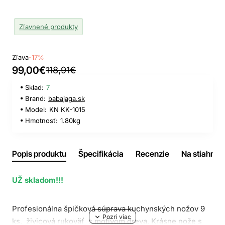
Zľavnené produkty
Zľava
-17%
99,00€
118,91€
Sklad:
7
Brand:
babajaga.sk
Model:
KN KK-1015
Hmotnosť:
1.80kg
Popis produktu
Špecifikácia
Recenzie
Na stiahnuti
UŽ skladom!!!
Profesionálna špičková súprava kuchynských nožov 9
ks,
živicová rukoväť
s motívom dreva
. Krásne nože s