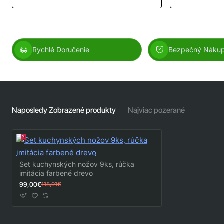
Rychlé Doručenie
Bezpečný Náku
Naposledy Zobrazené produkty
Najviac pozerané
Set kuchynských nožov 9ks, rúčka
imitácia farbené drevo
99,00€
118,91€