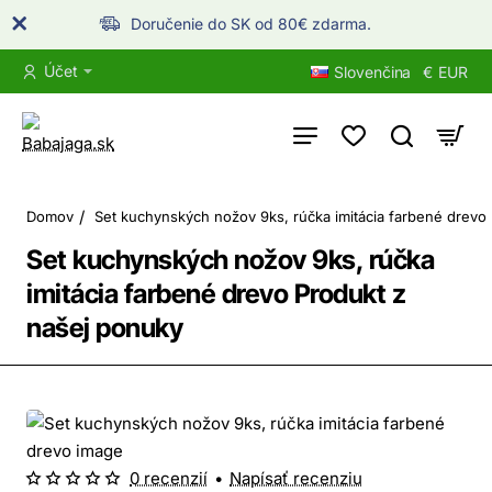
Doručenie do SK od 80€ zdarma.
Účet
Slovenčina
€
EUR
home
Domov
Set kuchynských nožov 9ks, rúčka imitácia farbené drevo
Set kuchynských nožov 9ks, rúčka
imitácia farbené drevo Produkt z
našej ponuky
0 recenzií
•
Napísať recenziu