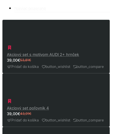
Najviac pozerané
Akciový set s motívom AUDI 2+ hrnček
39,00€
53,81€
Pridať do košíka
button_wishlist
button_compare
Akciový set poľovník 4
39,00€
43,91€
Pridať do košíka
button_wishlist
button_compare