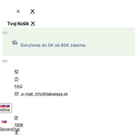
Doručenie do SK od 80€ zdarma.
FAQ
e-mail: info@babajaga.sk
nčina
100K
Slovenčina