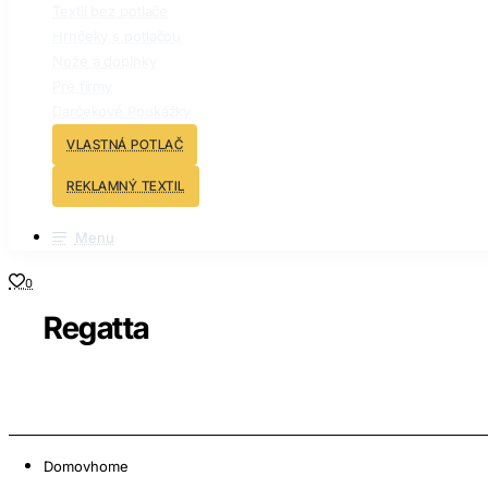
Textil bez potlače
Hrnčeky s potlačou
Nože a doplnky
Pre firmy
Darčekové Poukážky
VLASTNÁ POTLAČ
REKLAMNÝ TEXTIL
Menu
0
Regatta
Domov
home