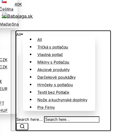
40K
Čeština
Maďarčina
All
All
Tričká s potlačou
Vlastná potlač
CZK
Mikiny s Potlačou
CZK
Akciové produkty
Darčekové poukážky
€
Hrnčeky s potlačou
EUR
Textil bez Potlače
Nože a kuchynské doplnky
FT
Pre Firmy
HUF
Search here...