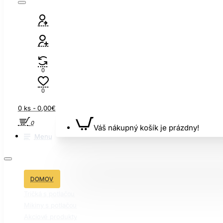
0
0
0 ks - 0,00€
0
Váš nákupný košík je prázdny!
Menu
DOMOV
Tričká s potlačou
Mikiny s potlačou
Akciové produkty