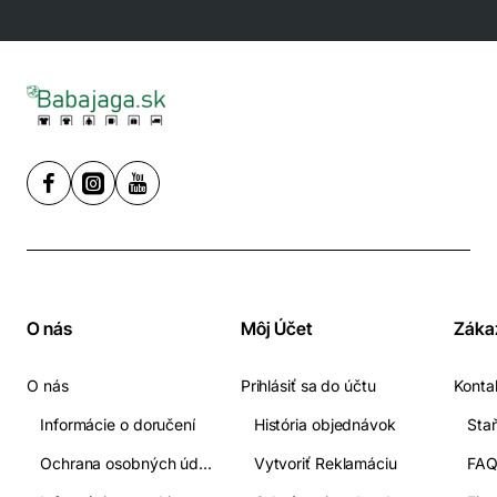
O nás
Môj Účet
Záka
O nás
Prihlásiť sa do účtu
Konta
Informácie o doručení
História objednávok
Ochrana osobných údajov
Vytvoriť Reklamáciu
FA