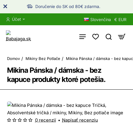
Doručenie do SK od 80€ zdarma.
Účet
Slovenčina
€
EUR
home
Domov
Mikiny Bez Potlače
Mikina Pánska / dámska - bez kapu
Mikina Pánska / dámska - bez
kapuce produkty ktoré potešia.
0 recenzií
•
Napísať recenziu