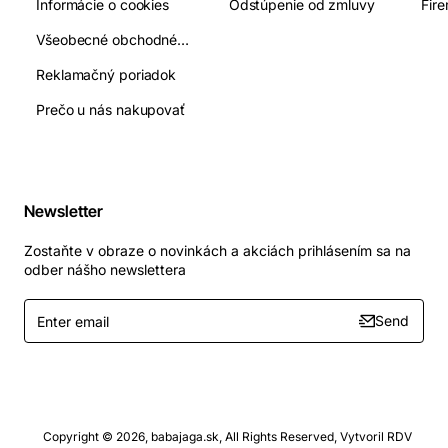
Informácie o cookies
Odstúpenie od zmluvy
Fir
Všeobecné obchodné podmienky
Reklamačný poriadok
Prečo u nás nakupovať
Newsletter
Zostaňte v obraze o novinkách a akciách prihlásením sa na
odber nášho newslettera
Enter
Send
email
Copyright © 2026, babajaga.sk, All Rights Reserved, Vytvoril RDV