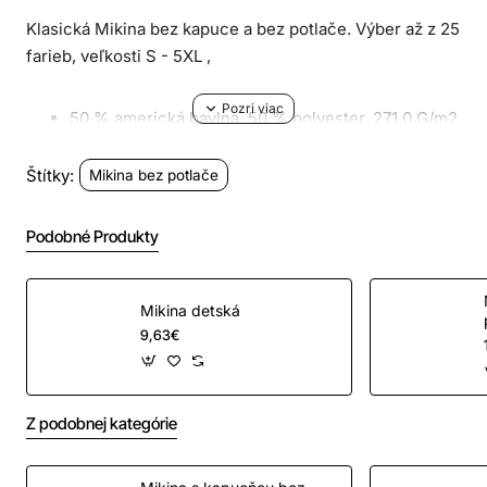
Klasická Mikina bez kapuce a bez potlače. Výber až z 25
farieb, veľkosti S - 5XL ,
50 % americká bavlna, 50 % polyester, 271,0 G/m2
(biela 257 G/m2)
Heavy Blend má útulné, kartáčované vnútro a
Štítky:
Mikina bez potlače
rozsiahlu paletu farieb v rôznych siluetách
1 x 1 rebrovanie so spandexom pre lepšiu
Podobné Produkty
elasticitu a regeneráciu
Klasický strih, bezšvové telo
Odolný odtŕhací štítok; prechod na recyklovaný
Mikina detská
materiál
9,63€
Bezpečnostná zelená je v súlade s normou
ANSI/ISEA 107 o vysokej viditeľnosti
Z podobnej kategórie
Veľkostná tabuľka v cm.