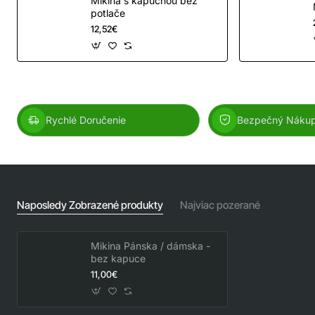
Mikina s kapucňou bez
potlače
12,52€
Rychlé Doručenie
Bezpečný Náku
Naposledy Zobrazené produkty
Najviac pozerané
Mikina Pánska / dámska -
bez kapuce
11,00€