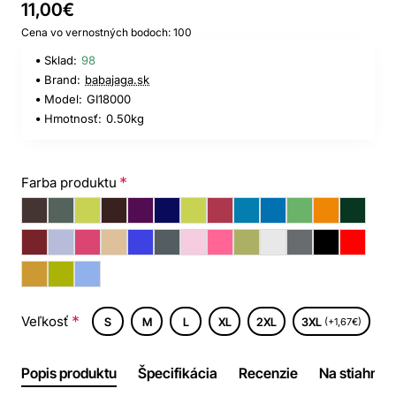
11,00€
Cena vo vernostných bodoch: 100
Sklad:
98
Brand:
babajaga.sk
Model:
GI18000
Hmotnosť:
0.50kg
Farba produktu
Veľkosť
S
M
L
XL
2XL
3XL
(+1,67€)
Popis produktu
Špecifikácia
Recenzie
Na stiahnuti