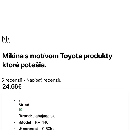
Mikina s motívom Toyota produkty
ktoré potešia.
5 recenzií
•
Napísať recenziu
24,66€
Sklad:
10
Brand:
babajaga.sk
Model:
KA 446
Hmotnosť:
0.60kg