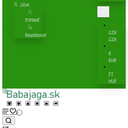
Účet
€
EUR
Prihlásiť
CZK
Registrovať
CZK
€
EUR
FT
HUF
0
All