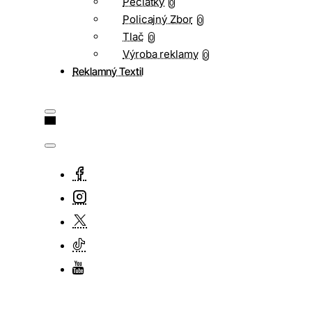
Pečiatky
0
Policajný Zbor
0
Tlač
0
Výroba reklamy
0
Reklamný Textil