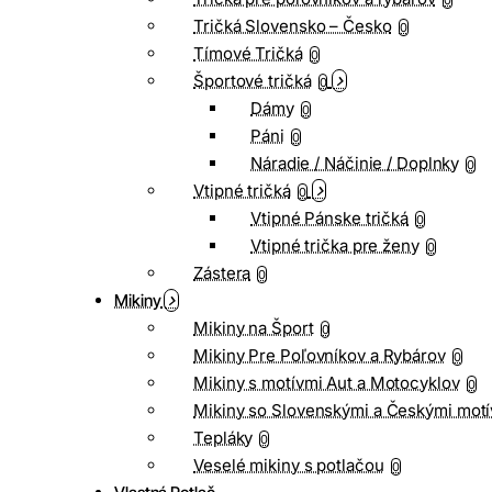
0
Tričká Slovensko – Česko
0
Tímové Tričká
0
Športové tričká
0
Dámy
0
Páni
0
Náradie / Náčinie / Doplnky
0
Vtipné tričká
0
Vtipné Pánske tričká
0
Vtipné trička pre ženy
0
Zástera
0
Mikiny
Mikiny na Šport
0
Mikiny Pre Poľovníkov a Rybárov
0
Mikiny s motívmi Aut a Motocyklov
0
Mikiny so Slovenskými a Českými motí
Tepláky
0
Veselé mikiny s potlačou
0