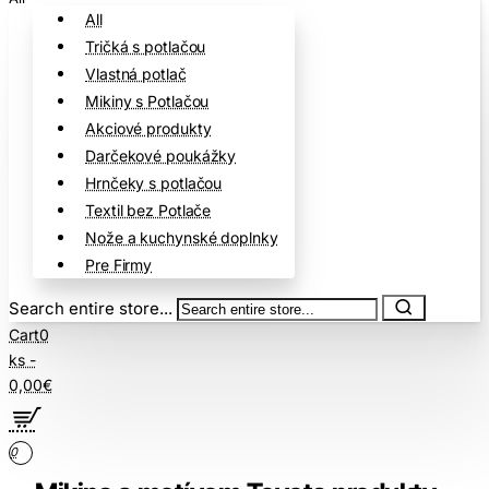
All
Tričká s potlačou
Vlastná potlač
Mikiny s Potlačou
Akciové produkty
Darčekové poukážky
Hrnčeky s potlačou
Textil bez Potlače
Nože a kuchynské doplnky
Pre Firmy
Search entire store...
Cart
0
ks -
0,00€
0