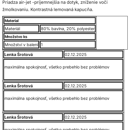
Priadza air-jet -príjemnejšia na dotyk, zníženie voči
žmolkovaniu. Kontrastná lemovaná kapucňa.
Material
Kontrastné tmavo šedé pásky na zadnej strane krku a
Materiál
80% bavlna, 20% polyester
flatcord vrecko. Dvojité prešitie na páse a na rukávoch, 1 x 1
Množstvo ks
rebrovanie spandex.
Množství v balení
1
Lenka Šrotová
02.12.2025
Veľkosti od 2XL a vyššie nevymieňame.
maximálna spokojnosť, všetko prebehlo bez problémov
Veľkostná tabuľka:
Lenka Šrotová
02.12.2025
maximálna spokojnosť, všetko prebehlo bez problémov
Lenka Šrotová
02.12.2025
maximálna spokojnosť, všetko prebehlo bez problémov