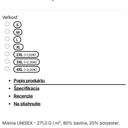
Veľkosť
S
M
L
XL
2XL
(+1,00€)
3XL
(+2,00€)
4XL
(+3,00€)
Popis produktu
Špecifikácia
Recenzie
Na stiahnutie
Mikina UNISEX - 271,0 G / m², 80% bavlna, 20% polyester.