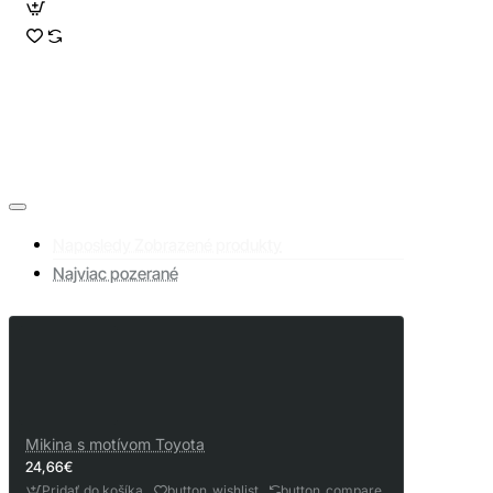
Naposledy Zobrazené produkty
Najviac pozerané
Mikina s motívom Toyota
24,66€
Pridať do košíka
button_wishlist
button_compare