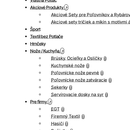
Vlastná Potlač
Akciové Produkty
Akciové Sety pre Poľovníkov a Rybáro
Akciové sety tričiek a mikín s motívmi 
Šport
Textil bez Potlače
Hrnčeky
Nože / Kuchyňa
Brúsky, Ocieľky a Osličky
0
Kuchynské nože
0
Poľovnícke nože pevné
0
Poľovnícke nože zatváracie
0
Sekerky
0
Servírovacie dosky na syr
0
Pre firmy
EGT
0
Firemný Textil
0
Hasiči
0