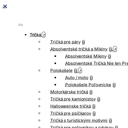
Tričká
Tričká pre páry
0
Absolventské tričká a Mikiny
0
Absolventské Mikiny
0
Absolventské Tričká Nie len Pr
Polokošele
0
Auto / moto
0
Polokošele Poľovnícke
0
Motorkárske tričká
0
Tričká pre kamionistov
0
Halloweenske tričká
0
Tričká pre psíčkarov
0
Tričká s turistickými motívmi
0
Tričká pre poľovníkov a rybárov