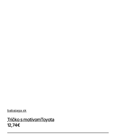
babajaga.sk
Tričko s motívomToyota
12,74€