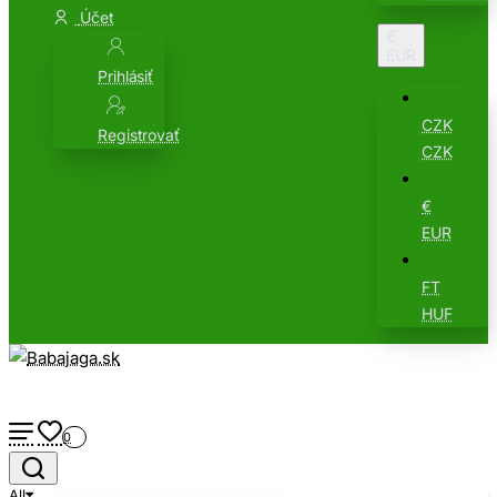
Účet
€
EUR
Prihlásiť
CZK
Registrovať
CZK
€
EUR
FT
HUF
0
All