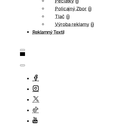
Pečiatky
0
Policajný Zbor
0
Tlač
0
Výroba reklamy
0
Reklamný Textil