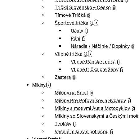
0
Tričká Slovensko – Česko
0
Tímové Tričká
0
Športové tričká
0
Dámy
0
Páni
0
Náradie / Náčinie / Doplnky
0
Vtipné tričká
0
Vtipné Pánske tričká
0
Vtipné trička pre ženy
0
Zástera
0
Mikiny
Mikiny na Šport
0
Mikiny Pre Poľovníkov a Rybárov
0
Mikiny s motívmi Aut a Motocyklov
0
Mikiny so Slovenskými a Českými motí
Tepláky
0
Veselé mikiny s potlačou
0