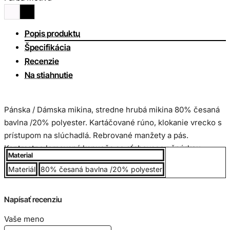
Popis produktu
Špecifikácia
Recenzie
Na stiahnutie
Pánska / Dámska mikina, stredne hrubá mikina
80% česaná
bavlna /20% polyester.
Kartáčované rúno,
k
lokanie vrecko s
prístupom na slúchadlá.
Rebrované manžety a pás.
Kontrastne lemovaná kapucňa so sťahovacou šnúrkou.
Material
Materiál
80% česaná bavlna /20% polyester
Veľkostná tabuľka:
Napísať recenziu
Vaše meno