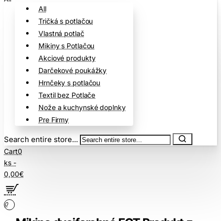
All
Tričká s potlačou
Vlastná potlač
Mikiny s Potlačou
Akciové produkty
Darčekové poukážky
Hrnčeky s potlačou
Textil bez Potlače
Nože a kuchynské doplnky
Pre Firmy
Search entire store...
Cart
0
ks -
0,00€
0