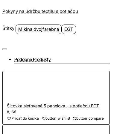
Pokyny na údržbu textilu s potlačou
Štítky:
Mikina dvojfarebná
EGT
Podobné Produkty
Šiltovka sieťovaná 5 panelová - s potlačou EGT
8,16€
Pridať do košíka
button_wishlist
button_compare