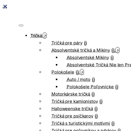
Tričká
Tričká pre páry
0
Absolventské tričká a Mikiny
0
Absolventské Mikiny
0
Absolventské Tričká Nie len Pr
Polokošele
0
Auto / moto
0
Polokošele Poľovnícke
0
Motorkárske tričká
0
Tričká pre kamionistov
0
Halloweenske tričká
0
Tričká pre psíčkarov
0
Tričká s turistickými motívmi
0
Tričká pre poľovníkov a rybárov