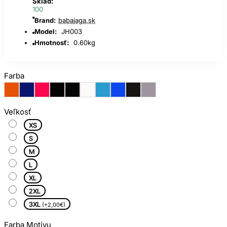
Sklad:
100
Brand:
babajaga.sk
Model:
JH003
Hmotnosť:
0.60kg
Farba
Veľkosť
XS
S
M
L
XL
2XL
3XL
(+2,00€)
Farba Motívu