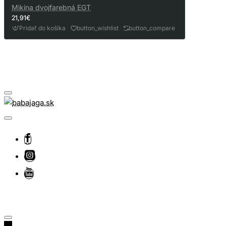
Mikina dvojfarebná EGT
21,91€
Pridať do košíka
button_wishlist
button_compare