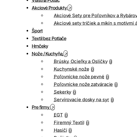
Vlastná Potlač
Akciové Produkty
Akciové Sety pre Poľovníkov a Rybáro
Akciové sety tričiek a mikín s motívmi 
Šport
Textil bez Potlače
Hrnčeky
Nože / Kuchyňa
Brúsky, Ocieľky a Osličky
0
Kuchynské nože
0
Poľovnícke nože pevné
0
Poľovnícke nože zatváracie
0
Sekerky
0
Servírovacie dosky na syr
0
Pre firmy
EGT
0
Firemný Textil
0
Hasiči
0