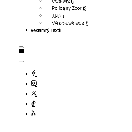
Pečiatky
0
Policajný Zbor
0
Tlač
0
Výroba reklamy
0
Reklamný Textil