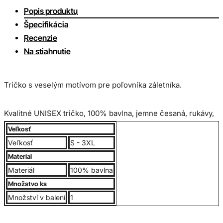
Popis produktu
Špecifikácia
Recenzie
Na stiahnutie
Tričko s veselým motívom pre poľovníka záletníka.
Kvalitné UNISEX tričko, 100% bavlna, jemne česaná, rukávy,
lem okolo krku obsahuje elastan. Gramáž 190g/m2.
Veľkosť
Veľkosť
S - 3XL
Bavlnený materiál zabezpečuje príjemné nosenie. Trup
Material
trička je po stranách bez švov, vďaka čomu je zabezpečená
Materiál
100% bavlna
jeho tvarová stálosť. Výborný pomer kvality a ceny.
Množstvo ks
Množství v balení
1
Veľkostná tabuľka: