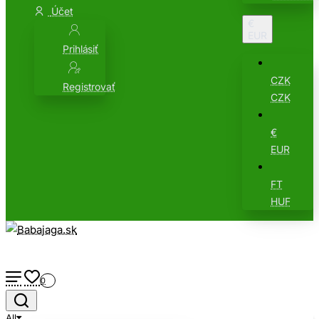
Účet
€
EUR
Prihlásiť
CZK
Registrovať
CZK
€
EUR
FT
HUF
0
All