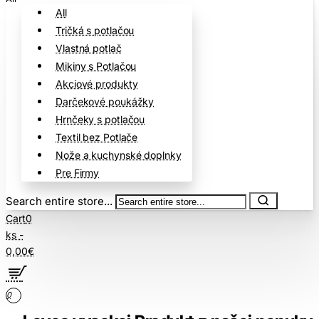
All
Tričká s potlačou
Vlastná potlač
Mikiny s Potlačou
Akciové produkty
Darčekové poukážky
Hrnčeky s potlačou
Textil bez Potlače
Nože a kuchynské doplnky
Pre Firmy
Search entire store...
Cart
0
ks -
0,00€
0