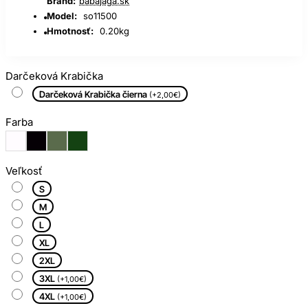
Brand:
babajaga.sk
Model:
so11500
Hmotnosť:
0.20kg
Darčeková Krabička
Darčeková Krabička čierna
(+2,00€)
Farba
Veľkosť
S
M
L
XL
2XL
3XL
(+1,00€)
4XL
(+1,00€)