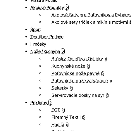
Vlastná Potlač
Akciové Produkty
Akciové Sety pre Poľovníkov a Rybáro
Akciové sety tričiek a mikín s motívmi 
Šport
Textil bez Potlače
Hrnčeky
Nože / Kuchyňa
Brúsky, Ocieľky a Osličky
0
Kuchynské nože
0
Poľovnícke nože pevné
0
Poľovnícke nože zatváracie
0
Sekerky
0
Servírovacie dosky na syr
0
Pre firmy
EGT
0
Firemný Textil
0
Hasiči
0