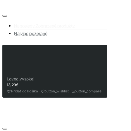
Naposledy Zobrazené produkty
Najviac pozerané
Lovec vysokej
13,29€
Pridať do košíka
button_wishlist
button_compare