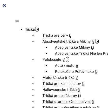
Tričká
Tričká pre páry
0
Absolventské tričká a Mikiny
0
Absolventské Mikiny
0
Absolventské Tričká Nie len Pr
Polokošele
0
Auto / moto
0
Polokošele Poľovnícke
0
Motorkárske tričká
0
Tričká pre kamionistov
0
Halloweenske tričká
0
Tričká pre psíčkarov
0
Tričká s turistickými motívmi
0
Tričká pre poľovníkov a rybárov