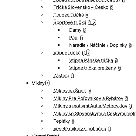
0
Tričká Slovensko – Česko
0
Tímové Tričká
0
Športové tričká
0
Dámy
0
Páni
0
Náradie / Náčinie / Doplnky
0
Vtipné tričká
0
Vtipné Pánske tričká
0
Vtipné trička pre ženy
0
Zástera
0
Mikiny
Mikiny na Šport
0
Mikiny Pre Poľovníkov a Rybárov
0
Mikiny s motívmi Aut a Motocyklov
0
Mikiny so Slovenskými a Českými motí
Tepláky
0
Veselé mikiny s potlačou
0