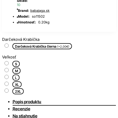
Sklad:
10
Brand:
babajaga.sk
Model:
so11502
Hmotnosť:
0.20kg
Darčeková Krabička
Darčeková Krabička čierna
(+2,00€)
Veľkosť
S
M
L
XL
2XL
Popis produktu
Recenzie
Na stiahnutie