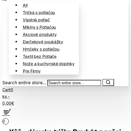
All
Tričká s potlačou
Vlastná potlač
Mikiny s Potlačou
Akciové produkty
Darčekové poukážky
Hrnčeky s potlačou
Textil bez Potlače
Nože a kuchynské doplnky
Pre Firmy
Search entire store...
Cart
0
ks -
0,00€
0