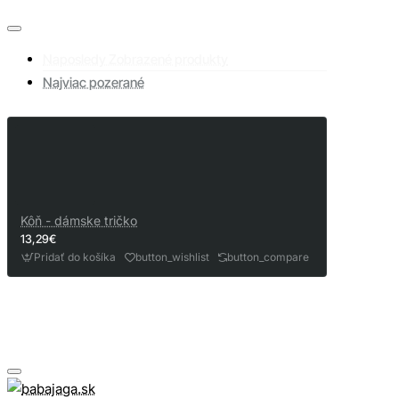
Naposledy Zobrazené produkty
Najviac pozerané
Kôň - dámske tričko
13,29€
Pridať do košíka
button_wishlist
button_compare