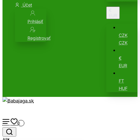
Účet
€
EUR
Prihlásiť
CZK
Registrovať
CZK
€
EUR
FT
HUF
0
All