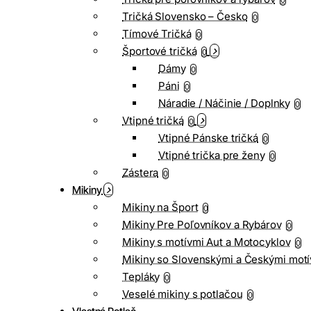
0
Tričká Slovensko – Česko
0
Tímové Tričká
0
Športové tričká
0
Dámy
0
Páni
0
Náradie / Náčinie / Doplnky
0
Vtipné tričká
0
Vtipné Pánske tričká
0
Vtipné trička pre ženy
0
Zástera
0
Mikiny
Mikiny na Šport
0
Mikiny Pre Poľovníkov a Rybárov
0
Mikiny s motívmi Aut a Motocyklov
0
Mikiny so Slovenskými a Českými motí
Tepláky
0
Veselé mikiny s potlačou
0