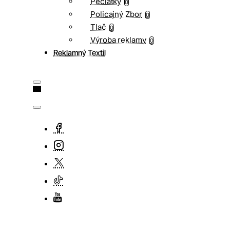
Pečiatky
0
Policajný Zbor
0
Tlač
0
Výroba reklamy
0
Reklamný Textil