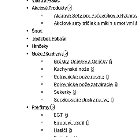
Vlastná Potlač
Akciové Produkty
Akciové Sety pre Poľovníkov a Rybáro
Akciové sety tričiek a mikín s motívmi 
Šport
Textil bez Potlače
Hrnčeky
Nože / Kuchyňa
Brúsky, Ocieľky a Osličky
0
Kuchynské nože
0
Poľovnícke nože pevné
0
Poľovnícke nože zatváracie
0
Sekerky
0
Servírovacie dosky na syr
0
Pre firmy
EGT
0
Firemný Textil
0
Hasiči
0