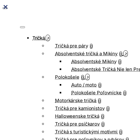
Tričká
Tričká pre páry
0
Absolventské tričká a Mikiny
0
Absolventské Mikiny
0
Absolventské Tričká Nie len Pr
Polokošele
0
Auto / moto
0
Polokošele Poľovnícke
0
Motorkárske tričká
0
Tričká pre kamionistov
0
Halloweenske tričká
0
Tričká pre psíčkarov
0
Tričká s turistickými motívmi
0
Tričká pre poľovníkov a rybárov