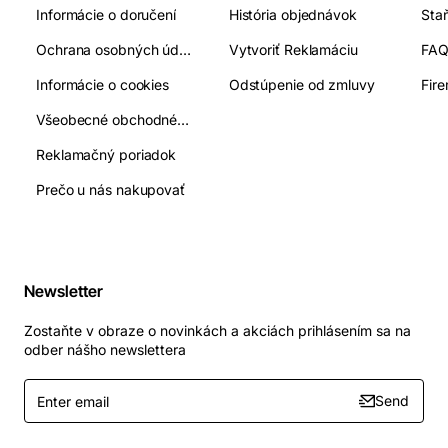
Informácie o doručení
História objednávok
Ochrana osobných údajov
Vytvoriť Reklamáciu
FA
Informácie o cookies
Odstúpenie od zmluvy
Fir
Všeobecné obchodné podmienky
Reklamačný poriadok
Prečo u nás nakupovať
Newsletter
Zostaňte v obraze o novinkách a akciách prihlásením sa na
odber nášho newslettera
Enter
Send
email