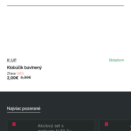
K-UP
Skladom
Klobúčik bavlnený
Zľava
-39%
2,00€
3,30€
Najviac pozerané
Akciový set s
motívom AUDI 2+