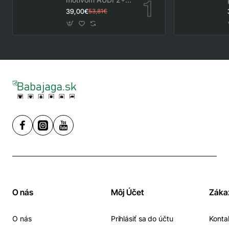
hrnček
39,00€
53,81€
O nás
Môj Účet
Záka
O nás
Prihlásiť sa do účtu
Konta