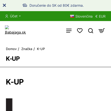
Doručenie do SK od 80€ zdarma.
Účet
Slovenčina
€
EUR
home
Domov
Značka
K-UP
K-UP
K-UP