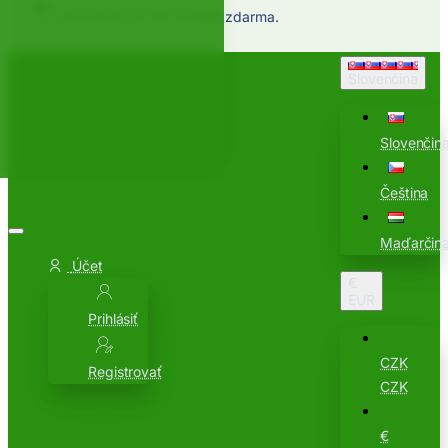
Doručenie do SK od 80€ zdarma.
Slovenčina
Slovenčin
Čeština
Maďarčin
Účet
€
EUR
Prihlásiť
CZK
Registrovať
CZK
€