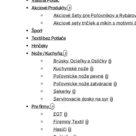
Vlastná Potlač
Akciové Produkty
Akciové Sety pre Poľovníkov a Rybáro
Akciové sety tričiek a mikín s motívmi 
Šport
Textil bez Potlače
Hrnčeky
Nože / Kuchyňa
Brúsky, Ocieľky a Osličky
0
Kuchynské nože
0
Poľovnícke nože pevné
0
Poľovnícke nože zatváracie
0
Sekerky
0
Servírovacie dosky na syr
0
Pre firmy
EGT
0
Firemný Textil
0
Hasiči
0