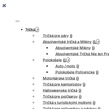
Tričká
Tričká pre páry
0
Absolventské tričká a Mikiny
0
Absolventské Mikiny
0
Absolventské Tričká Nie len Pr
Polokošele
0
Auto / moto
0
Polokošele Poľovnícke
0
Motorkárske tričká
0
Tričká pre kamionistov
0
Halloweenske tričká
0
Tričká pre psíčkarov
0
Tričká s turistickými motívmi
0
Tričká pre poľovníkov a rybárov