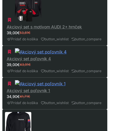
Akciový set s motívom AUDI 2+ hrnček
39,00€
53,81€
Pridať do košíka
button_wishlist
button_compare
Akciový set poľovník 4
39,00€
43,91€
Pridať do košíka
button_wishlist
button_compare
Akciový set poľovník 1
34,90€
41,71€
Pridať do košíka
button_wishlist
button_compare