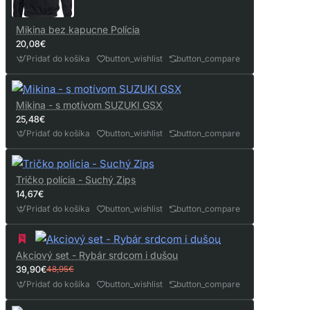
Mikina bez kapucne Polícia
20,08€
Pridať do košíka
button_wishlist
button_compare
Mikina - s motívom SUZUKI GSX
25,48€
Pridať do košíka
button_wishlist
button_compare
Tričko polícia - Suchý Zips
14,67€
Pridať do košíka
button_wishlist
button_compare
Akciový set - Rybár srdcom i dušou
39,90€
48,95€
Pridať do košíka
button_wishlist
button_compare