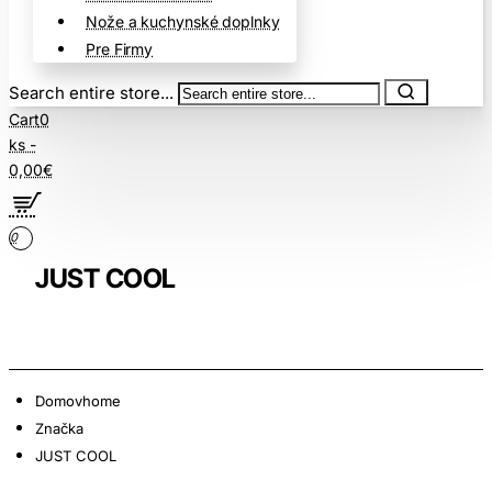
Nože a kuchynské doplnky
Pre Firmy
Search entire store...
Cart
0
ks -
0,00€
0
JUST COOL
Domov
home
Značka
JUST COOL