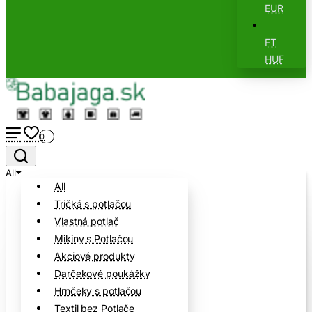
EUR
FT
HUF
0
All
All
Tričká s potlačou
Vlastná potlač
Mikiny s Potlačou
Akciové produkty
Darčekové poukážky
Hrnčeky s potlačou
Textil bez Potlače