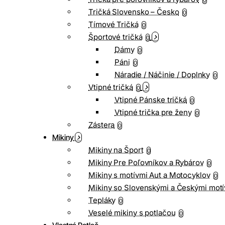
0
Tričká Slovensko – Česko
0
Tímové Tričká
0
Športové tričká
0
Dámy
0
Páni
0
Náradie / Náčinie / Doplnky
0
Vtipné tričká
0
Vtipné Pánske tričká
0
Vtipné trička pre ženy
0
Zástera
0
Mikiny
Mikiny na Šport
0
Mikiny Pre Poľovníkov a Rybárov
0
Mikiny s motívmi Aut a Motocyklov
0
Mikiny so Slovenskými a Českými motí
Tepláky
0
Veselé mikiny s potlačou
0