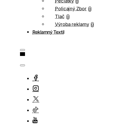
Pečiatky
0
Policajný Zbor
0
Tlač
0
Výroba reklamy
0
Reklamný Textil