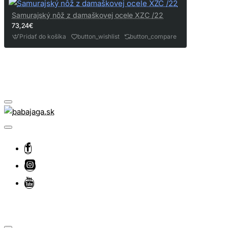
Samurajský nôž z damaškovej ocele XZC /22
73,24€
Pridať do košíka
button_wishlist
button_compare