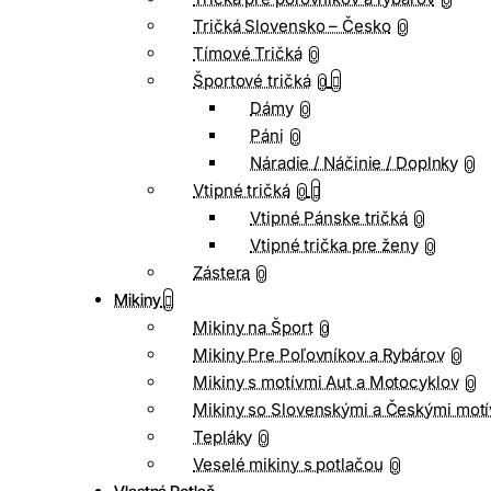
0
Tričká Slovensko – Česko
0
Tímové Tričká
0
Športové tričká
0
Dámy
0
Páni
0
Náradie / Náčinie / Doplnky
0
Vtipné tričká
0
Vtipné Pánske tričká
0
Vtipné trička pre ženy
0
Zástera
0
Mikiny
Mikiny na Šport
0
Mikiny Pre Poľovníkov a Rybárov
0
Mikiny s motívmi Aut a Motocyklov
0
Mikiny so Slovenskými a Českými motí
Tepláky
0
Veselé mikiny s potlačou
0