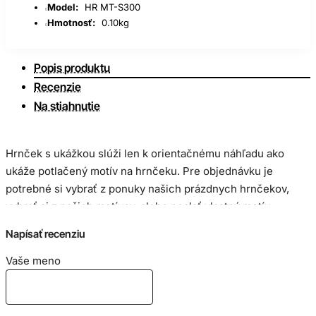
Model:
HR MT-S300
Hmotnosť:
0.10kg
Popis produktu
Recenzie
Na stiahnutie
Hrnček s ukážkou slúži len k orientačnému náhľadu ako
ukáže potlačený motív na hrnčeku. Pre objednávku je
potrebné si vybrať z ponuky našich prázdnych hrnčekov,
vybrať si z našich motívov, alebo poslať vlastný motív.
Napísať recenziu
Veľkosť potlače:
Vaše meno
hrnček 300ml 80 x 190mm