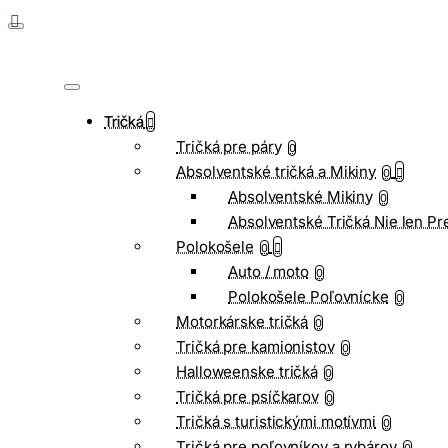
Tričká
Tričká pre páry
0
Absolventské tričká a Mikiny
0
Absolventské Mikiny
0
Absolventské Tričká Nie len Pr
Polokošele
0
Auto / moto
0
Polokošele Poľovnícke
0
Motorkárske tričká
0
Tričká pre kamionistov
0
Halloweenske tričká
0
Tričká pre psíčkarov
0
Tričká s turistickými motívmi
0
Tričká pre poľovníkov a rybárov