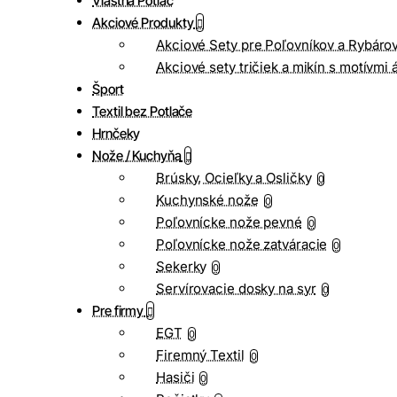
Vlastná Potlač
Akciové Produkty
Akciové Sety pre Poľovníkov a Rybáro
Akciové sety tričiek a mikín s motívmi 
Šport
Textil bez Potlače
Hrnčeky
Nože / Kuchyňa
Brúsky, Ocieľky a Osličky
0
Kuchynské nože
0
Poľovnícke nože pevné
0
Poľovnícke nože zatváracie
0
Sekerky
0
Servírovacie dosky na syr
0
Pre firmy
EGT
0
Firemný Textil
0
Hasiči
0