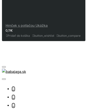
Hrnček s potlačou Ukážka
0,11€
Pridať do košíka
button_wishlist
button_compare