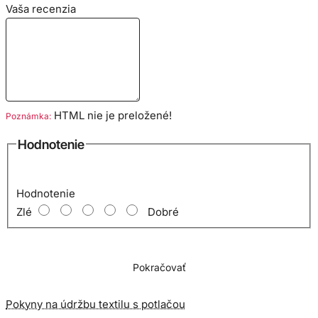
Vaša recenzia
hrnček 220 ml 80 x 90mm
Cena je včetne potlače
HTML nie je preložené!
Poznámka:
Hodnotenie
Hodnotenie
Zlé
Dobré
Pokračovať
Pokyny na údržbu textilu s potlačou