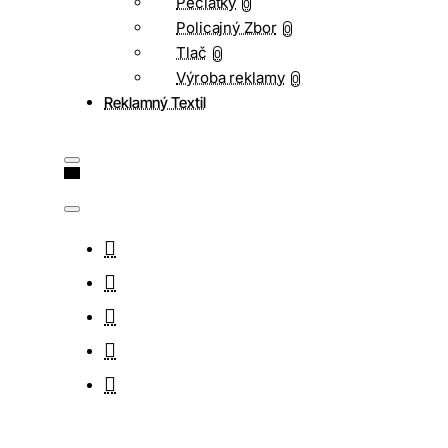
Pečiatky
0
Policajný Zbor
0
Tlač
0
Výroba reklamy
0
Reklamný Textil