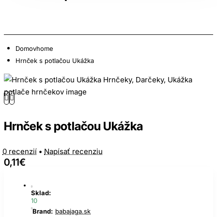
Domov
home
Hrnček s potlačou Ukážka
Hrnček s potlačou Ukážka
0 recenzií
•
Napísať recenziu
0,11€
Sklad:
10
Brand:
babajaga.sk