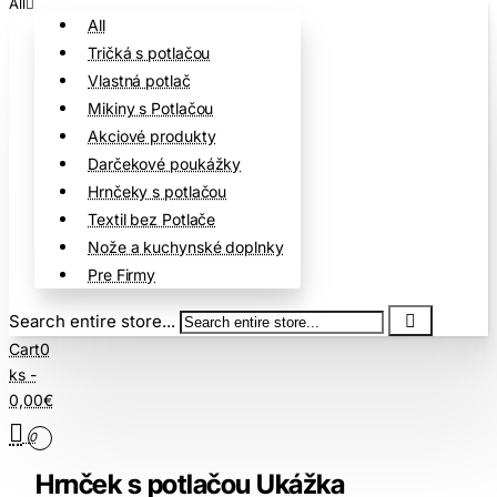
All
All
Tričká s potlačou
Vlastná potlač
Mikiny s Potlačou
Akciové produkty
Darčekové poukážky
Hrnčeky s potlačou
Textil bez Potlače
Nože a kuchynské doplnky
Pre Firmy
Search entire store...
Cart
0
ks -
0,00€
0
Hrnček s potlačou Ukážka