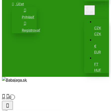
Účet
€
EUR
Prihlásiť
CZK
Registrovať
CZK
€
EUR
FT
HUF
0