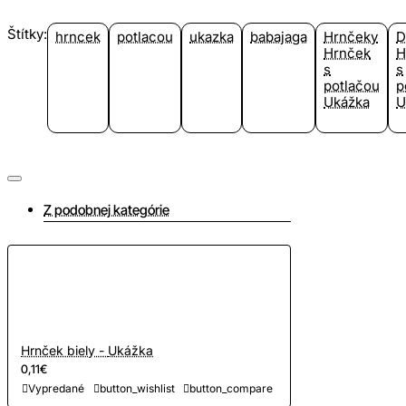
Štítky:
hrncek
potlacou
ukazka
babajaga
Hrnčeky
D
Hrnček
H
s
s
potlačou
p
Ukážka
U
Z podobnej kategórie
Hrnček biely - Ukážka
0,11€
Vypredané
button_wishlist
button_compare