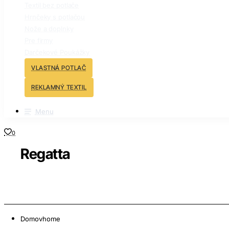
Textil bez potlače
Hrnčeky s potlačou
Nože a doplnky
Pre firmy
Darčekové Poukážky
VLASTNÁ POTLAČ
REKLAMNÝ TEXTIL
Menu
0
Regatta
Domov
home