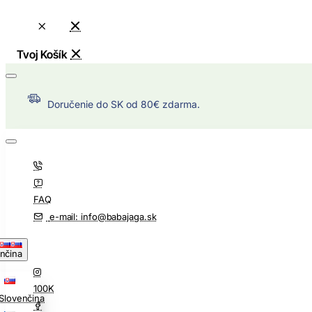
Doručenie do SK od 80€ zdarma.
FAQ
e-mail: info@babajaga.sk
nčina
100K
Slovenčina