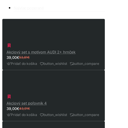
Najviac pozerané
Akciový set s motívom AUDI 2+ hrnček
39,00€
53,81€
Pridať do košíka
button_wishlist
button_compare
Akciový set poľovník 4
39,00€
43,91€
Pridať do košíka
button_wishlist
button_compare