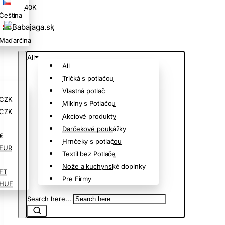
40K
Čeština
Maďarčina
All
All
Tričká s potlačou
Vlastná potlač
CZK
Mikiny s Potlačou
CZK
Akciové produkty
Darčekové poukážky
€
Hrnčeky s potlačou
EUR
Textil bez Potlače
Nože a kuchynské doplnky
FT
Pre Firmy
HUF
Search here...