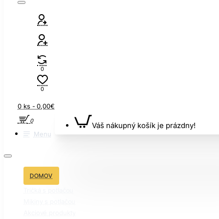
0
0
0 ks - 0,00€
0
Váš nákupný košík je prázdny!
Menu
DOMOV
Tričká s potlačou
Mikiny s potlačou
Akciové produkty