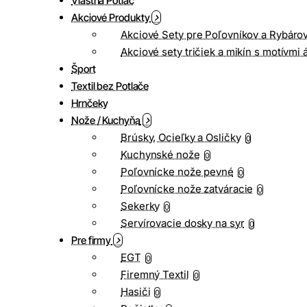
Vlastná Potlač
Akciové Produkty
Akciové Sety pre Poľovníkov a Rybáro
Akciové sety tričiek a mikín s motívmi 
Šport
Textil bez Potlače
Hrnčeky
Nože / Kuchyňa
Brúsky, Ocieľky a Osličky
0
Kuchynské nože
0
Poľovnícke nože pevné
0
Poľovnícke nože zatváracie
0
Sekerky
0
Servírovacie dosky na syr
0
Pre firmy
EGT
0
Firemný Textil
0
Hasiči
0