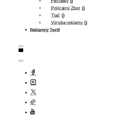
Pečiatky
0
Policajný Zbor
0
Tlač
0
Výroba reklamy
0
Reklamný Textil