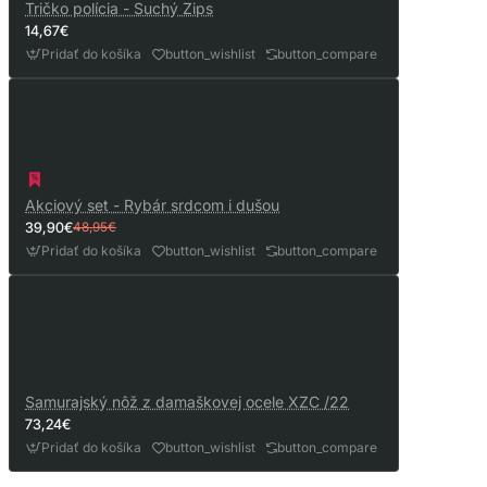
Tričko polícia - Suchý Zips
14,67€
Pridať do košíka
button_wishlist
button_compare
Akciový set - Rybár srdcom i dušou
39,90€
48,95€
Pridať do košíka
button_wishlist
button_compare
Samurajský nôž z damaškovej ocele XZC /22
73,24€
Pridať do košíka
button_wishlist
button_compare