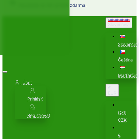
Doručenie do SK od 80€ zdarma.
Slovenčina
Slovenčin
Čeština
Maďarčin
Účet
€
EUR
Prihlásiť
CZK
Registrovať
CZK
€