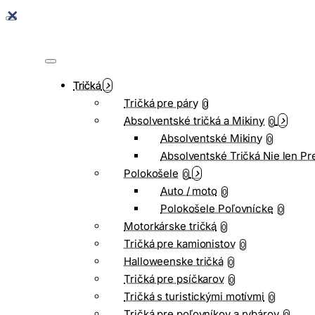
Tričká
Tričká pre páry
0
Absolventské tričká a Mikiny
0
Absolventské Mikiny
0
Absolventské Tričká Nie len Pr
Polokošele
0
Auto / moto
0
Polokošele Poľovnícke
0
Motorkárske tričká
0
Tričká pre kamionistov
0
Halloweenske tričká
0
Tričká pre psíčkarov
0
Tričká s turistickými motívmi
0
Tričká pre poľovníkov a rybárov