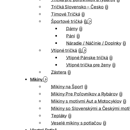
0
Tričká Slovensko – Česko
0
Tímové Tričká
0
Športové tričká
0
Dámy
0
Páni
0
Náradie / Náčinie / Doplnky
0
Vtipné tričká
0
Vtipné Pánske tričká
0
Vtipné trička pre ženy
0
Zástera
0
Mikiny
Mikiny na Šport
0
Mikiny Pre Poľovníkov a Rybárov
0
Mikiny s motívmi Aut a Motocyklov
0
Mikiny so Slovenskými a Českými motí
Tepláky
0
Veselé mikiny s potlačou
0