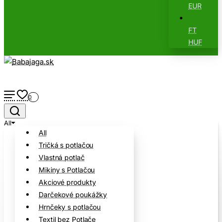
EUR
FT
HUF
0
All
All
Tričká s potlačou
Vlastná potlač
Mikiny s Potlačou
Akciové produkty
Darčekové poukážky
Hrnčeky s potlačou
Textil bez Potlače